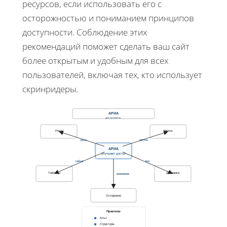
ресурсов, если использовать его с
осторожностью и пониманием принципов
доступности. Соблюдение этих
рекомендаций поможет сделать ваш сайт
более открытым и удобным для всех
пользователей, включая тех, кто использует
скринридеры.
АРИА
доступность
Роли
Метка
роль
метка
АРИА
улучшает доступ
табзаг
live
Таблицы
Динамика
внимание
Осторожно
Практики
Альт
Структура