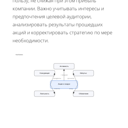
пользу, не снижая при этом прибыль
компании. Важно учитывать интересы и
предпочтения целевой аудитории,
анализировать результаты прошедших
акций и корректировать стратегию по мере
необходимости.
Как бизнес
Активность
Конкуренция
Импульс
+ продажи
конкуренты
срочность
Акции и скидки
клиенты
склад
Лояльность
Обновление