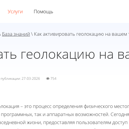
Услуги
Помощь
\
База знаний
\ Как активировать геолокацию на вашем
ать геолокацию на 
а публикации: 27-03-2026
754
олокация – это процесс определения физического мест
 программных, так и аппаратных возможностей. Сегодн
вседневной жизни, предоставляя пользователям доступ 