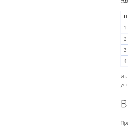
см
Ш
1
2
3
4
Ита
уст
В
Пр