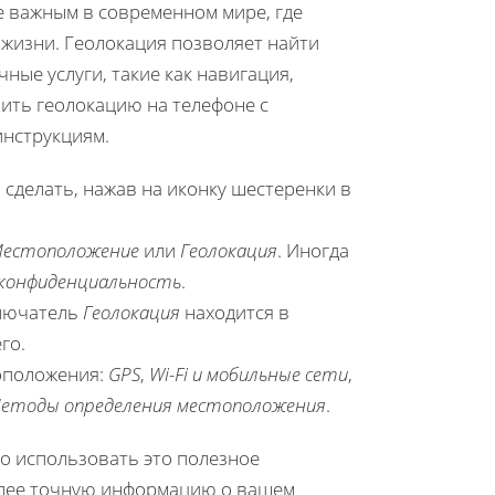
е важным в современном мире, где
жизни. Геолокация позволяет найти
ые услуги, такие как навигация,
ючить геолокацию на телефоне с
инструкциям.
 сделать, нажав на иконку шестеренки в
естоположение
или
Геолокация
. Иногда
 конфиденциальность
.
ключатель
Геолокация
находится в
го.
оположения:
GPS
,
Wi-Fi и мобильные сети
,
етоды определения местоположения
.
о использовать это полезное
олее точную информацию о вашем