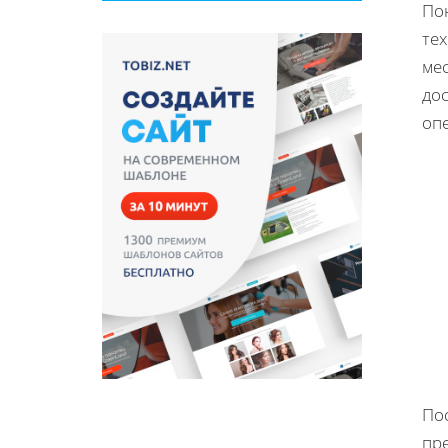
По
те
мес
дос
оп
По
пр