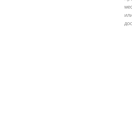
ме
или
дос