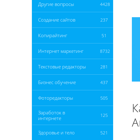
Другие вопросы
4428
Создание сайтов
237
Копирайтинг
51
Интернет маркетинг
8732
Текстовые редакторы
281
Бизнес обучение
437
Фоторедакторы
505
К
Заработок в
125
A
интернете
Здоровье и тело
521