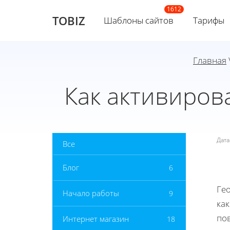
TOBIZ
Шаблоны сайтов
Тарифы
Главная
Как активиров
Дат
Все
Блог
6
Ге
Начало работы
9
как
по
Интернет магазин
18