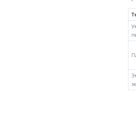
Т
У
п
П
Э
з