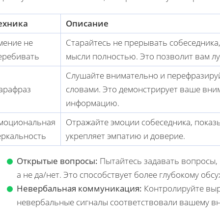
ехника
Описание
мение не
Старайтесь не прерывать собеседника,
еребивать
мысли полностью. Это позволит вам лу
Слушайте внимательно и перефразируй
арафраз
словами. Это демонстрирует ваше вни
информацию.
моциональная
Отражайте эмоции собеседника, показы
еркальность
укрепляет эмпатию и доверие.
Открытые вопросы:
Пытайтесь задавать вопросы,
а не да/нет. Это способствует более глубокому обс
Невербальная коммуникация:
Контролируйте выра
невербальные сигналы соответствовали вашему в