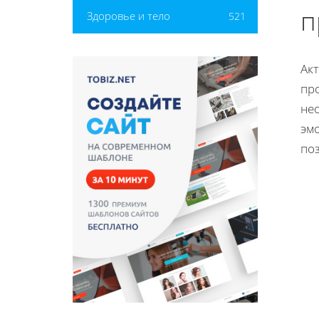
п
Здоровье и тело
521
Ак
пр
нео
эм
по