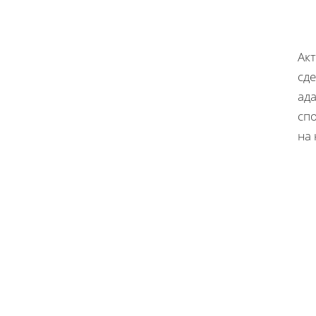
Ак
сд
ад
сп
на