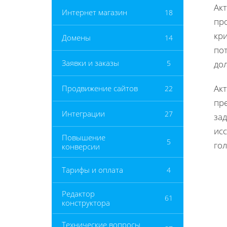
Ак
Интернет магазин
18
про
кр
Домены
14
пот
Заявки и заказы
5
до
Ак
Продвижение сайтов
22
пр
Интеграции
27
зад
ис
Повышение
5
гол
конверсии
Тарифы и оплата
4
Редактор
61
конструктора
Технические вопросы