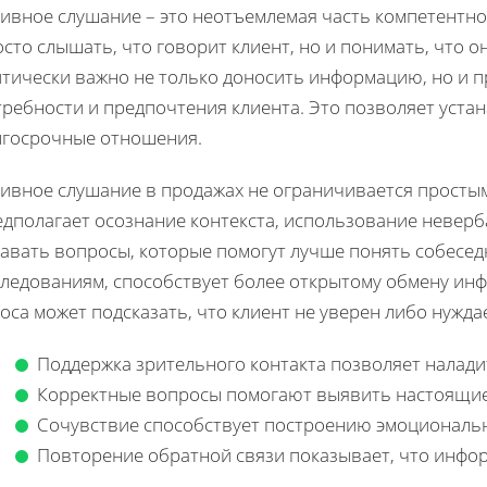
тивное слушание – это неотъемлемая часть компетентно
сто слышать, что говорит клиент, но и понимать, что о
итически важно не только доносить информацию, но и п
ребности и предпочтения клиента. Это позволяет уста
лгосрочные отношения.
тивное слушание в продажах не ограничивается простым
едполагает осознание контекста, использование неверб
авать вопросы, которые помогут лучше понять собеседн
следованиям, способствует более открытому обмену ин
оса может подсказать, что клиент не уверен либо нужд
Поддержка зрительного контакта позволяет налади
Корректные вопросы помогают выявить настоящие
Сочувствие способствует построению эмоциональн
Повторение обратной связи показывает, что инфо