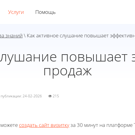
Услуги
Помощь
за знаний
\ Как активное слушание повышает эффектив
 слушание повышает 
продаж
а публикации: 24-02-2026
215
 можете
создать сайт визитку
за 30 минут на платформе T