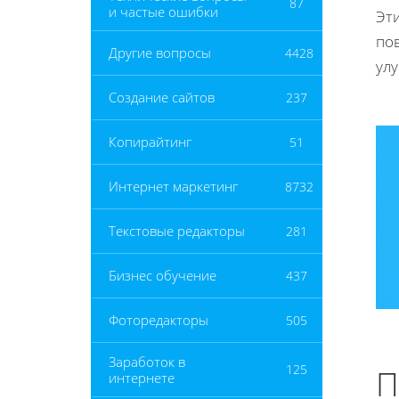
87
и частые ошибки
Эт
по
Другие вопросы
4428
улу
Создание сайтов
237
Копирайтинг
51
Интернет маркетинг
8732
Текстовые редакторы
281
Бизнес обучение
437
Фоторедакторы
505
Заработок в
125
П
интернете