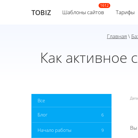
TOBIZ
Шаблоны сайтов
Тарифы
Главная
\
Ба
Как активное
Дат
Все
Блог
6
Вы
Начало работы
9