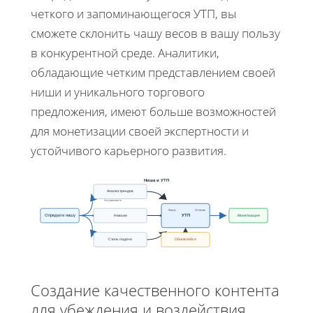
четкого и запоминающегося УТП, вы
сможете склонить чашу весов в вашу пользу
в конкурентной среде. Аналитики,
обладающие четким представлением своей
ниши и уникального торгового
предложения, имеют больше возможностей
для монетизации своей экспертности и
устойчивого карьерного развития.
Ниша и УТП
Анализ трендов
Актуальность
Фокус
Отличие
УТП
Навыки
Монетизация
Определи нишу
Стиль подачи
Обновляйся
Создание качественного контента
для убеждения и воздействия