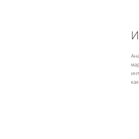
И
Ан
ма
ин
как