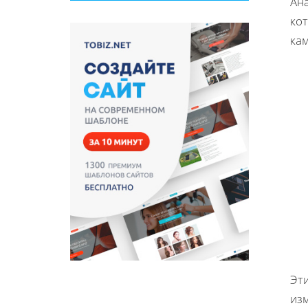
Ана
кот
ка
Эт
из