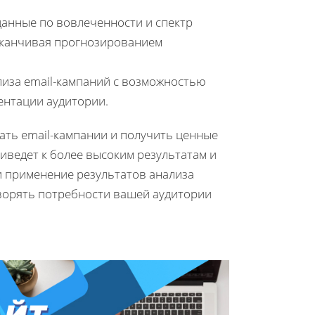
данные по вовлеченности и спектр
заканчивая прогнозированием
лиза email-кампаний с возможностью
ентации аудитории.
ать email-кампании и получить ценные
иведет к более высоким результатам и
 применение результатов анализа
творять потребности вашей аудитории