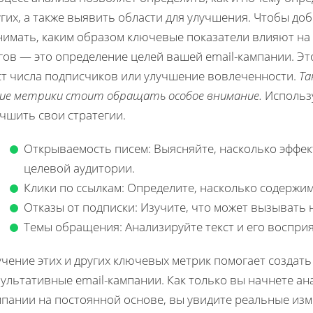
гих, а также выявить области для улучшения. Чтобы доб
нимать, каким образом ключевые показатели влияют на
гов — это определение целей вашей email-кампании. Эт
ст числа подписчиков или улучшение вовлеченности.
Та
кие метрики стоит обращать особое внимание.
Использу
чшить свои стратегии.
Открываемость писем: Выясняйте, насколько эффе
целевой аудитории.
Клики по ссылкам: Определите, насколько содержи
Отказы от подписки: Изучите, что может вызывать 
Темы обращения: Анализируйте текст и его воспри
чение этих и других ключевых метрик помогает создат
зультативные email-кампании. Как только вы начнете а
мпании на постоянной основе, вы увидите реальные из