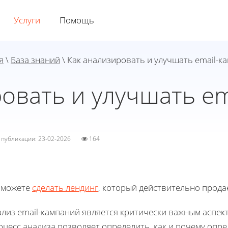
Услуги
Помощь
я
\
База знаний
\ Как анализировать и улучшать email-к
овать и улучшать e
а публикации: 23-02-2026
164
 можете
сделать лендинг
, который действительно прода
ализ email-кампаний является критически важным аспек
оцесс анализа позволяет определить, как и почему оп