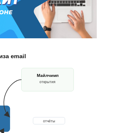
за email
Майлчимп
открытия
отчёты