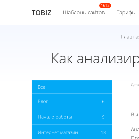
TOBIZ
Шаблоны сайтов
Тарифы
Главна
Как анализир
Дат
Все
Блог
6
Вы
Начало работы
9
Ан
Интернет магазин
18
Пр