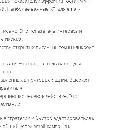
вых показателей эффективности (KPI),
й. Наиболее важные KPI для email-
 письмо. Это показатель интереса и
ы письма.
еству открытых писем. Высокий кликрейт
ассылки. Этот показатель важен для
ента.
ставленных в почтовые ящики. Высокая
правителя.
вершивших целевое действие. Это
кампании.
ые стратегии и быстро адаптироваться к
 общий успех email-кампаний.