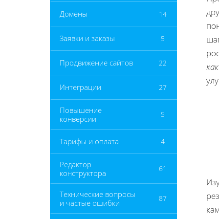
дру
Домены
14
по
Заявки и заказы
5
ша
ро
Продвижение сайтов
22
ка
улу
Интеграции
27
Повышение
5
конверсии
Тарифы и оплата
4
Редактор
61
конструктора
Изу
Технические вопросы
ре
87
и частые ошибки
ка