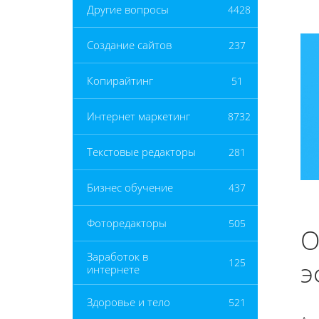
Другие вопросы
4428
Создание сайтов
237
Копирайтинг
51
Интернет маркетинг
8732
Текстовые редакторы
281
Бизнес обучение
437
Фоторедакторы
505
О
Заработок в
э
125
интернете
Здоровье и тело
521