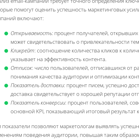
лиз email-кампаний требует точного определения ключе
орые помогут оценить успешность маркетинговых усили
мпаний включают:
Открываемость
: процент получателей, открывших
может свидетельствовать о привлекательности тем
Кликрейт
: соотношение количества кликов к колич
указывает на эффективность контента.
Отписок
: число пользователей, отписавшихся от р
понимания качества аудитории и оптимизации конт
Показатель доставки
: процент писем, успешно до
доставка свидетельствует о хорошей репутации от
Показатель конверсии
: процент пользователей, со
основной KPI, показывающий итоговый результат 
и показатели позволяют маркетологам выявлять успешн
менениям поведения аудитории, повышая таким образом