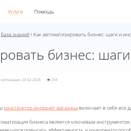
Услуги
Помощь
\
База знаний
\ Как автоматизировать бизнес: шаги и ин
ровать бизнес: шаг
а публикации: 24-02-2026
234
ш
конструктор интернет магазина
включает в себя все д
томатизация бизнеса является ключевым инструментом 
ремящихся повысить эффективность и конкурентоспособ