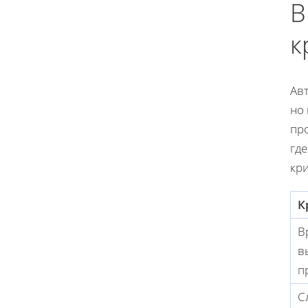
В
к
Ав
но
пр
гд
кр
К
В
в
п
С