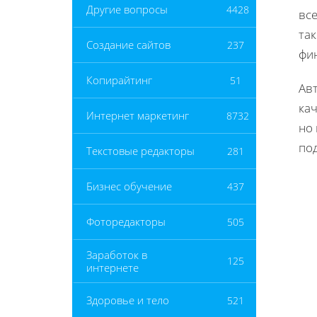
Другие вопросы
4428
вс
так
Создание сайтов
237
фи
Копирайтинг
51
Ав
кач
Интернет маркетинг
8732
но
по
Текстовые редакторы
281
Бизнес обучение
437
Фоторедакторы
505
Заработок в
125
интернете
Здоровье и тело
521