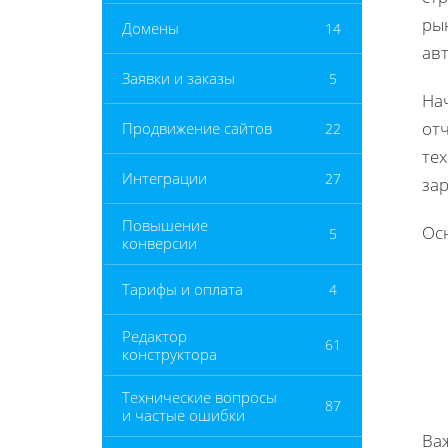
рын
Домены
14
ав
Заявки и заказы
5
Нач
от
Продвижение сайтов
22
те
Интеграции
27
за
Повышение
Ос
5
конверсии
Тарифы и оплата
4
Редактор
61
конструктора
Технические вопросы
87
и частые ошибки
Важ