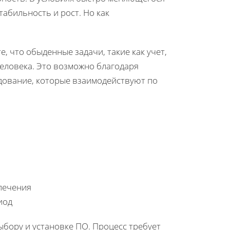
табильность и рост. Но как
, что обыденные задачи, такие как учет,
еловека. Это возможно благодаря
дование, которые взаимодействуют по
печения
иод
ыбору и установке ПО. Процесс требует