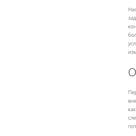
На
зад
ко
бо
усл
из
О
Пе
вн
ка
сл
по