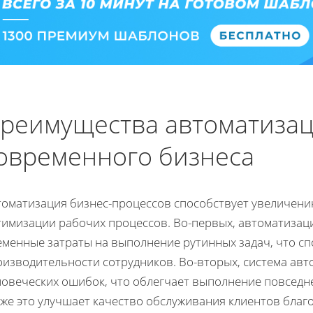
реимущества автоматизац
овременного бизнеса
томатизация бизнес-процессов способствует увеличени
тимизации рабочих процессов. Во-первых, автоматизац
еменные затраты на выполнение рутинных задач, что 
оизводительности сотрудников. Во-вторых, система ав
ловеческих ошибок, что облегчает выполнение повседне
кже это улучшает качество обслуживания клиентов благ