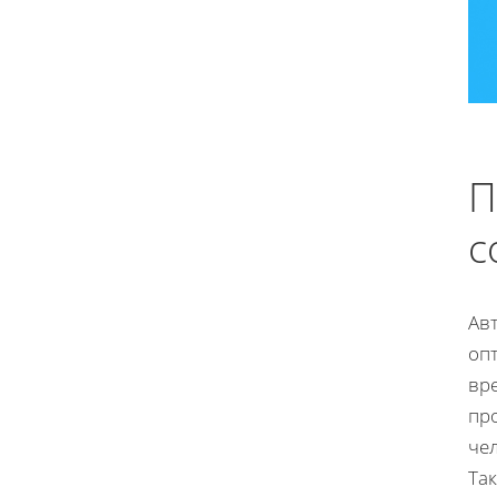
П
с
Ав
оп
вр
пр
че
Та