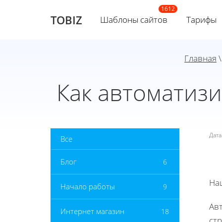
TOBIZ
Шаблоны сайтов
Тарифы
Главная
Как автоматизи
Дат
Все
Блог
6
На
Начало работы
9
Ав
Интернет магазин
18
ст