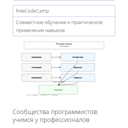
freeCodeCamp
Совместное обучение и практическое
применение навыков
Интерактивные
Платформы
Кодекадеми
Интерактивно
КханАкадем
Визуально
ФриКодКамп
Совместно
Обратная связь
Практика
Ключ: платформы → особенности → практика
Сообщества программистов:
учимся у профессионалов