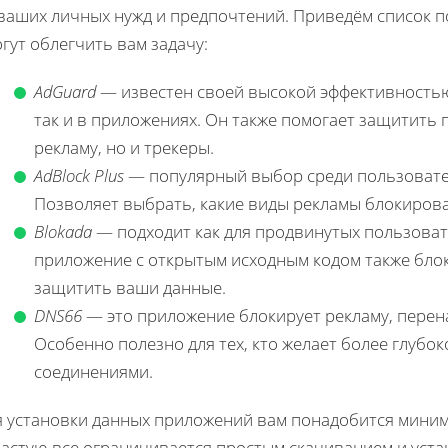
 ваших личных нужд и предпочтений. Приведём список 
гут облегчить вам задачу:
AdGuard
— известен своей высокой эффективностью 
так и в приложениях. Он также помогает защитить 
рекламу, но и трекеры.
AdBlock Plus
— популярный выбор среди пользователе
Позволяет выбрать, какие виды рекламы блокирова
Blokada
— подходит как для продвинутых пользовате
приложение с открытым исходным кодом также бло
защитить ваши данные.
DNS66
— это приложение блокирует рекламу, перен
Особенно полезно для тех, кто желает более глубо
соединениями.
я установки данных приложений вам понадобится миним
частую все ограничивается простым скачиванием и уста