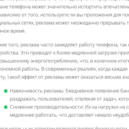
ране телефона может значительно испортить впечатлени
ависимо от того, используете ли вы приложения для п
иальных сетях, реклама может неожиданно прерывать т
нное время.
ме того, реклама часто замедляет работу телефона, так
тройства. Это приводит к более медленной загрузке пр
повышенному энергопотреблению, что, в конечном итоге
ономной работы. В современных реалиях, когда каждая 
ту, такой эффект от рекламы может оказаться весьма з
Навязчивость рекламы: Ежедневное появление бан
раздражать пользователей, отвлекая от задач, кот
Снижение производительности: Из-за нагрузки на 
медленнее работать, что доставляет немало неудоб
полнительным аспектом является вопрос безопасности.