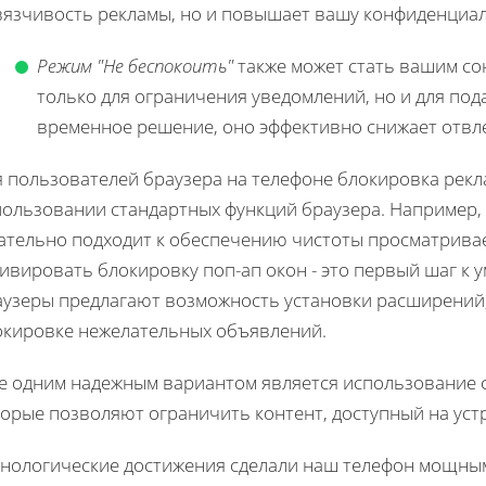
вязчивость рекламы, но и повышает вашу конфиденциал
Режим "Не беспокоить"
также может стать вашим со
только для ограничения уведомлений, но и для по
временное решение, оно эффективно снижает отв
я пользователей браузера на телефоне блокировка рек
пользовании стандартных функций браузера. Например
ательно подходит к обеспечению чистоты просматриваем
тивировать блокировку поп-ап окон - это первый шаг к
аузеры предлагают возможность установки расширений
окировке нежелательных объявлений.
е одним надежным вариантом является использование 
орые позволяют ограничить контент, доступный на устр
хнологические достижения сделали наш телефон мощным