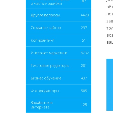
87
и частые ошибки
об
по
Другие вопросы
4428
зад
то
Создание сайтов
237
во
Копирайтинг
51
ва
Интернет маркетинг
8732
Текстовые редакторы
281
Бизнес обучение
437
Фоторедакторы
505
Заработок в
125
интернете