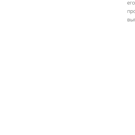
ег
пр
вы