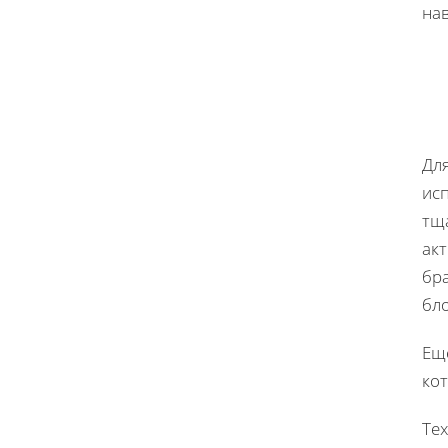
на
Дл
ис
тщ
ак
бр
бл
Ещ
кот
Те