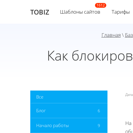
TOBIZ
Шаблоны сайтов
Тарифы
Главная
\
Баз
Как блокиро
Дат
Все
Блог
6
На
Начало работы
9
об