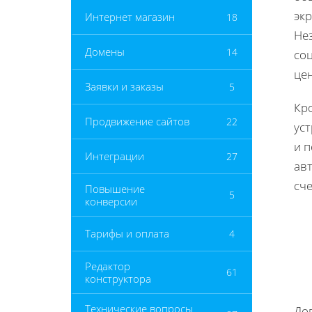
эк
Интернет магазин
18
Нез
Домены
14
соц
це
Заявки и заказы
5
Кро
Продвижение сайтов
22
ус
и 
Интеграции
27
авт
сче
Повышение
5
конверсии
Тарифы и оплата
4
Редактор
61
конструктора
Технические вопросы
До