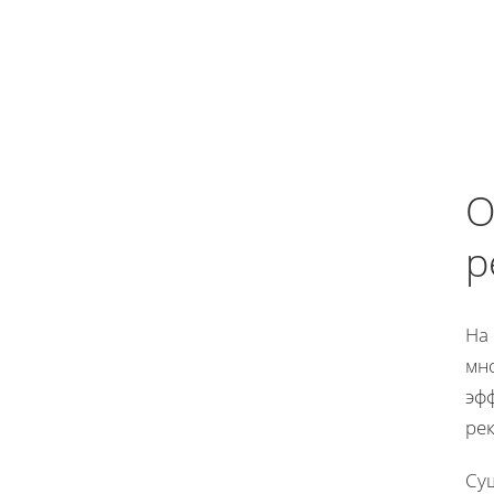
О
р
На
мн
эф
ре
Су