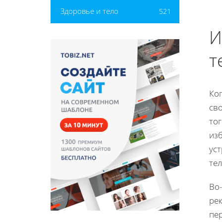
Здоровье и тело
521
И
т
Ко
сво
то
изб
ус
те
Во
рек
пе