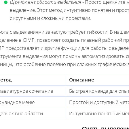
Щелчок вне области выделения
- Просто щелкните 
выделение. Этот метод интуитивно понятен и прос
с крупными и сложными проектами.
ота с выделениями зачастую требует гибкости. В нашем 
деление в GIMP, позволяет создать плавный рабочий пр
P предоставляет и другие функции для работы с выделе
струмента выделения могут помочь автоматизировать сн
ницы, что особенно полезно при сложных графических 
етод
Описание
лавиатурное сочетание
Быстрая команда для опы
омандное меню
Простой и доступный мет
елчок вне области
Интуитивно понятный мет
Снять выделен