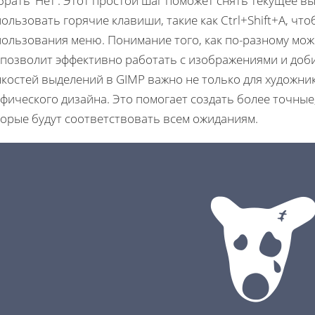
рать 'Нет'. Этот простой шаг поможет снять текущее 
ользовать горячие клавиши, такие как Ctrl+Shift+A, чт
пользования меню. Понимание того, как по-разному мо
 позволит эффективно работать с изображениями и доб
костей выделений в GIMP важно не только для художни
фического дизайна. Это помогает создать более точны
торые будут соответствовать всем ожиданиям.