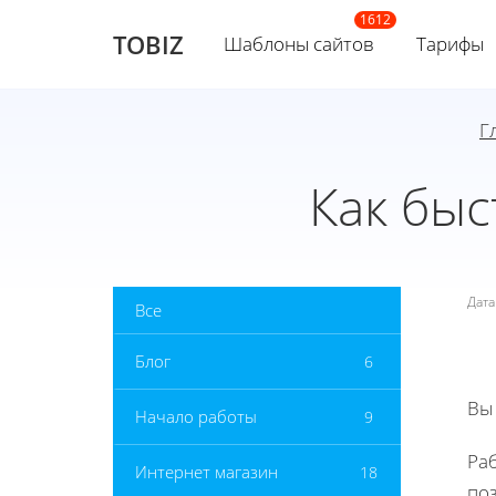
TOBIZ
Шаблоны сайтов
Тарифы
Г
Как быс
Дат
Все
Блог
6
Вы
Начало работы
9
Ра
Интернет магазин
18
по