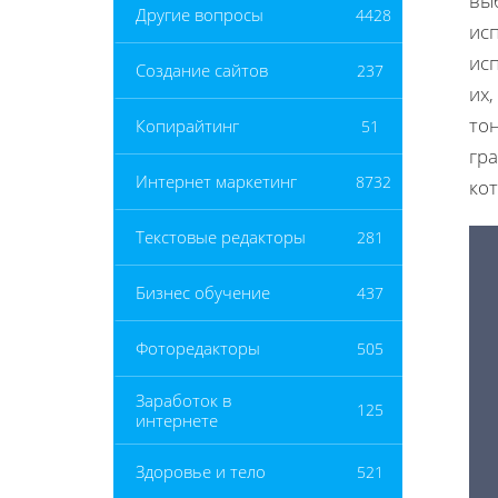
выб
Другие вопросы
4428
исп
ис
Создание сайтов
237
их,
тон
Копирайтинг
51
гра
Интернет маркетинг
8732
ко
Текстовые редакторы
281
Бизнес обучение
437
Фоторедакторы
505
Заработок в
125
интернете
Здоровье и тело
521