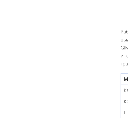
Раб
вы
GIM
ин
гра
М
К
К
Щ