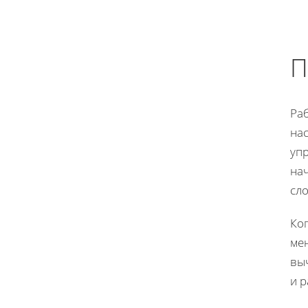
П
Ра
на
уп
нач
сло
Ко
ме
вы
и р