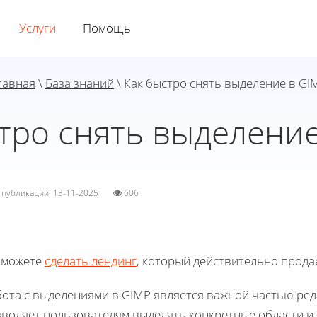
Услуги
Помощь
лавная
\
База знаний
\ Как быстро снять выделение в GI
тро снять выделени
а публикации: 13-11-2025
606
 можете
сделать лендинг
, который действительно прода
бота с выделениями в GIMP является важной частью ре
зволяет пользователям выделять конкретные области и