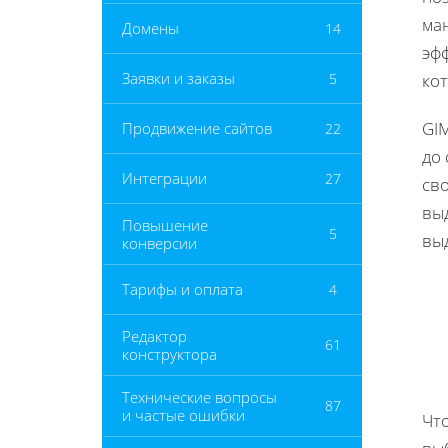
ман
Домены
14
эф
Заявки и заказы
5
ко
GI
Продвижение сайтов
22
до 
Интеграции
27
сво
вы
Повышение
5
выд
конверсии
Тарифы и оплата
4
Редактор
61
конструктора
Технические вопросы
87
и частые ошибки
Чт