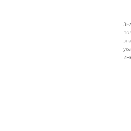
Зн
по
зна
ук
ин