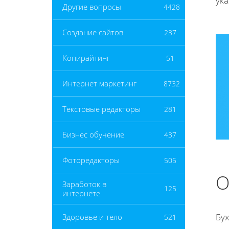
ук
Другие вопросы
4428
Создание сайтов
237
Копирайтинг
51
Интернет маркетинг
8732
Текстовые редакторы
281
Бизнес обучение
437
Фоторедакторы
505
О
Заработок в
125
интернете
Бу
Здоровье и тело
521