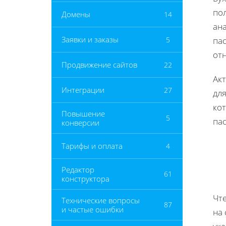
по
Домены
14
ана
Заявки и заказы
5
па
от
Продвижение сайтов
22
Ак
Интеграции
27
для
ко
Повышение
5
пас
конверсии
Тарифы и оплата
4
Редактор
61
конструктора
Чте
Технические вопросы
87
и частые ошибки
на