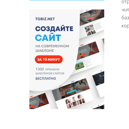
от
чи
ба
ко