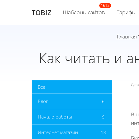
TOBIZ
Шаблоны сайтов
Тарифы
Главная
Как читать и 
Дат
Все
Блог
6
В 
Начало работы
9
инт
Интернет магазин
18
Бу