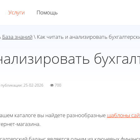
Услуги
Помощь
\
База знаний
\ Как читать и анализировать бухгалтерск
анализировать бухгал
а публикации: 25-02-2026
700
нашем каталоге вы найдете разнообразные
шаблоны сай
ернет-магазина.
хгалтерский баланс является одним из ключевых финанс