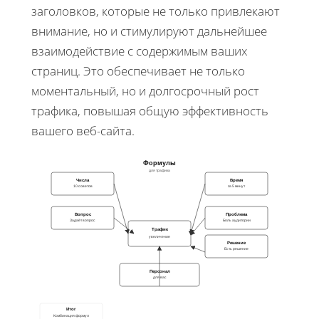
заголовков, которые не только привлекают
внимание, но и стимулируют дальнейшее
взаимодействие с содержимым ваших
страниц. Это обеспечивает не только
моментальный, но и долгосрочный рост
трафика, повышая общую эффективность
вашего веб-сайта.
Формулы
для трафика
Числа
Время
10 советов
за 5 минут
Вопрос
Проблема
Задаёт вопрос
Боль аудитории
Трафик
увеличение
Решение
Есть решение
Персонал
для вас
Итог
Комбинация формул