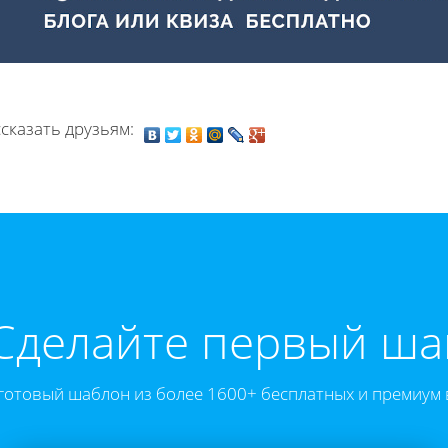
сказать друзьям:
Cделайте первый ша
готовый шаблон из более 1600+ бесплатных и премиум 