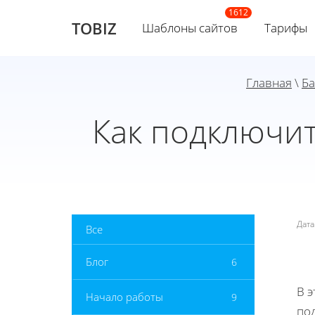
TOBIZ
Шаблоны сайтов
Тарифы
Главная
\
Ба
Как подключит
Дат
Все
Блог
6
В э
Начало работы
9
по