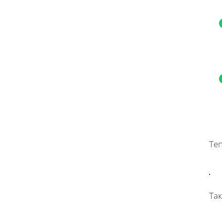
Те
Так