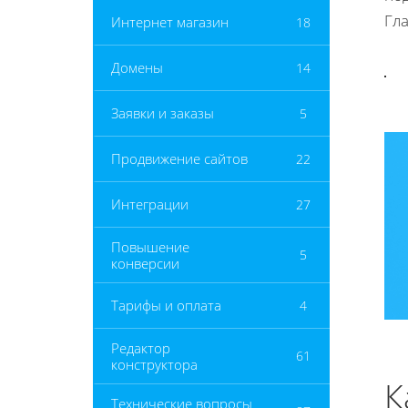
Гл
Интернет магазин
18
Домены
14
Заявки и заказы
5
Продвижение сайтов
22
Интеграции
27
Повышение
5
конверсии
Тарифы и оплата
4
Редактор
61
конструктора
К
Технические вопросы