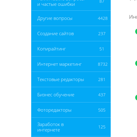
87
и частые ошибки
Ин
Другие вопросы
4428
Создание сайтов
237
Копирайтинг
51
Интернет маркетинг
8732
Текстовые редакторы
281
Бизнес обучение
437
Фоторедакторы
505
Заработок в
125
интернете