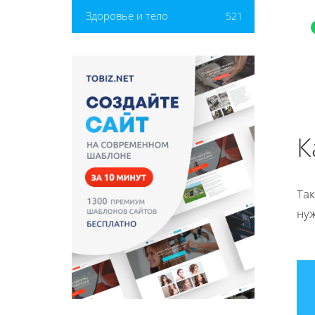
Здоровье и тело
521
К
Та
нуж