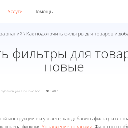
Услуги
Помощь
за знаний
\ Как подключить фильтры для товаров и до
ь фильтры для това
новые
а публикации: 06-06-2022
1487
той инструкции вы узнаете, как добавить фильтры в това
дключена функция
Управление товарами
. Фильтры отоб