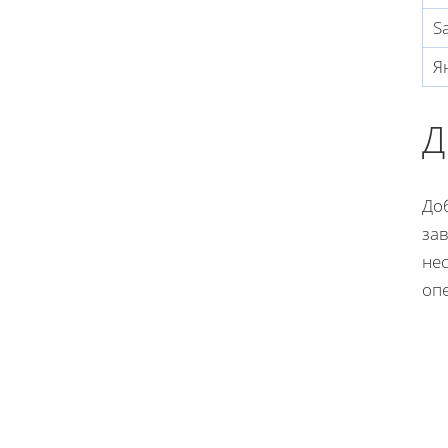
Sa
Я
Д
До
за
нес
опе