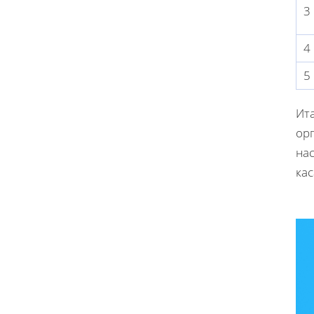
3
4
5
Ита
ор
на
ка