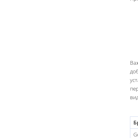
Ва
доб
уст
пер
вид
Б
G