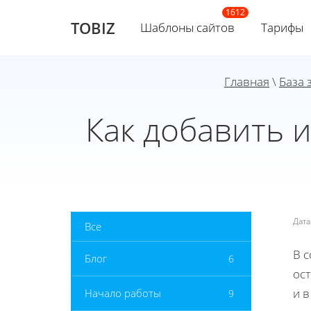
TOBIZ
Шаблоны сайтов
Тарифы
Главная
\
База 
Как добавить 
Дат
Все
В 
Блог
6
ос
и 
Начало работы
9