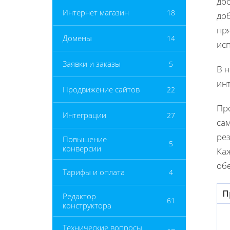
дос
Интернет магазин
18
доб
пря
Домены
14
ис
Заявки и заказы
5
В 
инт
Продвижение сайтов
22
Про
Интеграции
27
са
рез
Повышение
5
конверсии
Каж
обе
Тарифы и оплата
4
П
Редактор
61
конструктора
Технические вопросы