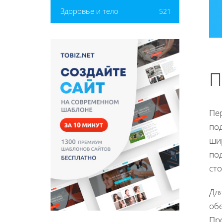
Здоровье и тело
521
П
Пер
по
шир
по
сто
Дл
об
Пр