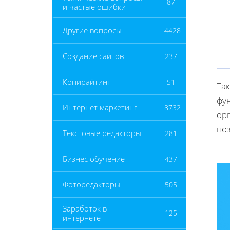
87
и частые ошибки
Другие вопросы
4428
Создание сайтов
237
Копирайтинг
51
Так
фу
Интернет маркетинг
8732
ор
поз
Текстовые редакторы
281
Бизнес обучение
437
Фоторедакторы
505
Заработок в
125
интернете