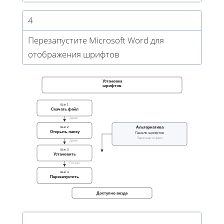
4
Перезапустите Microsoft Word для
отображения шрифтов
Установка
шрифтов
Шаг 1
Скачать файл
Далее
Альтернатива
Шаг 2
Открыть папку
Панель шрифтов
Перетащите файл
Далее
Шаг 3
Установить
Готово
Шаг 4
Перезапустить
Доступно везде