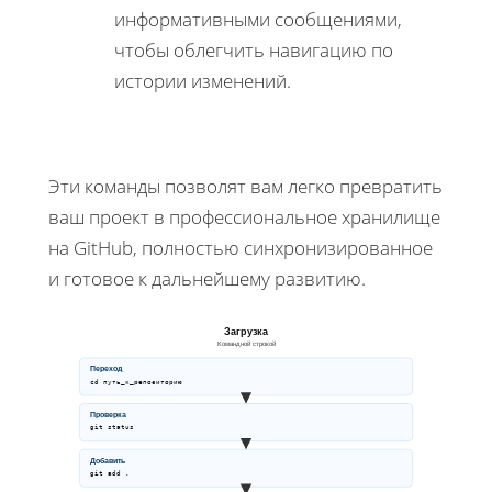
информативными сообщениями,
чтобы облегчить навигацию по
истории изменений.
Эти команды позволят вам легко превратить
ваш проект в профессиональное хранилище
на GitHub, полностью синхронизированное
и готовое к дальнейшему развитию.
Загрузка
Командной строкой
Переход
cd путь_к_репозиторию
Проверка
git status
Добавить
git add .