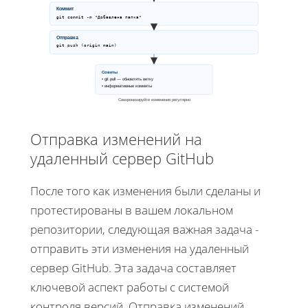
Коммит
git commit -m "Добавлена папка"
Отправка
git push (origin main)
Советы
• git pull — обновлять ветку
• информативные коммиты
Синхронизируйте изменения регулярно
Отправка изменений на
удаленный сервер GitHub
После того как изменения были сделаны и
протестированы в вашем локальном
репозитории, следующая важная задача -
отправить эти изменения на удаленный
сервер GitHub. Эта задача составляет
ключевой аспект работы с системой
контроля версий. Отправка изменений