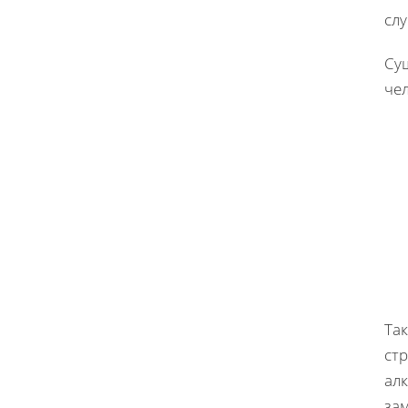
слу
Су
че
Та
стр
алк
зам