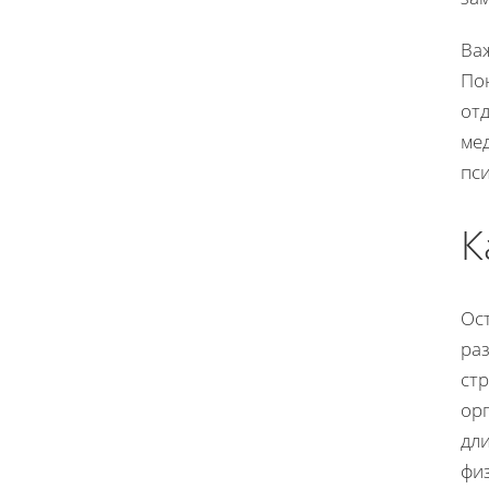
Ва
По
от
ме
пс
К
Ост
раз
ст
орг
дли
фи