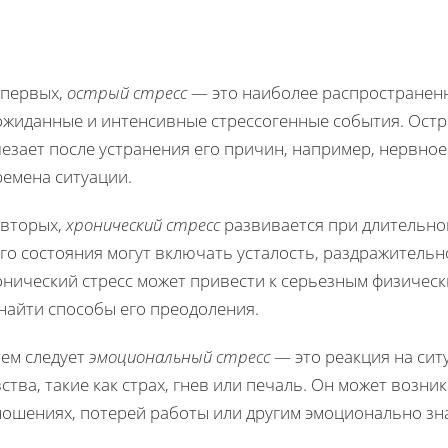
-первых,
острый стресс
— это наиболее распространенн
ожиданные и интенсивные стрессогенные события. Остр
езает после устранения его причин, например, нервно
ремена ситуации.
-вторых,
хронический стресс
развивается при длительно
го состояния могут включать усталость, раздражитель
онический стресс может привести к серьезным физическ
найти способы его преодоления.
тем следует
эмоциональный стресс
— это реакция на си
ства, такие как страх, гнев или печаль. Он может возн
ношениях, потерей работы или другим эмоционально з