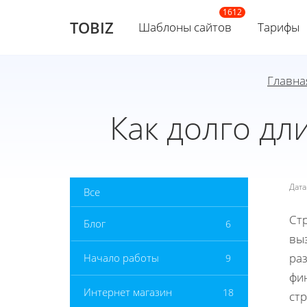
TOBIZ
Шаблоны сайтов
Тарифы
Главна
Как долго дл
Дат
Все
Ст
Блог
6
вы
раз
Начало работы
9
фи
Интернет магазин
18
ст