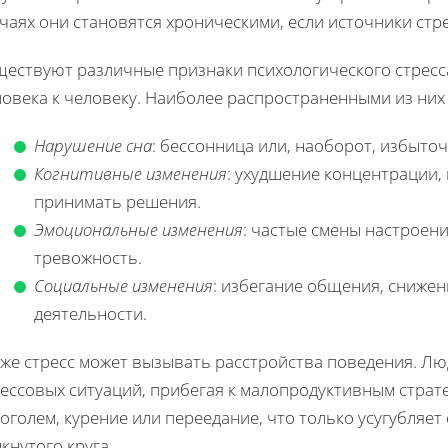
чаях они становятся хроническими, если источники стр
ществуют различные признаки психологического стресса
ловека к человеку. Наиболее распространенными из них
Нарушение сна
: бессонница или, наоборот, избыто
Когнитивные изменения
: ухудшение концентрации,
принимать решения.
Эмоциональные изменения
: частые смены настроен
тревожность.
Социальные изменения
: избегание общения, сниже
деятельности.
кже стресс может вызывать расстройства поведения. Лю
ессовых ситуаций, прибегая к малопродуктивным страте
оголем, курение или переедание, что только усугубляет
кнутого круга.