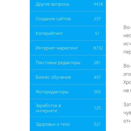
Другие вопросы
4428
Создание сайтов
237
Во
Копирайтинг
51
не
исч
Интернет маркетинг
8732
пе
Текстовые редакторы
281
Во
это
Бизнес обучение
437
Хр
не 
Фоторедакторы
505
За
Заработок в
125
интернете
чув
от
Здоровье и тело
521