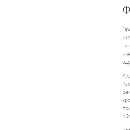
Ф
Пр
отв
гип
вы
ад
Кор
из
фа
кр
при
об