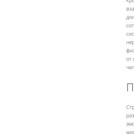
Кро
вза
дли
со
сис
нер
физ
от 
чел
П
Стр
раз
эмо
мо