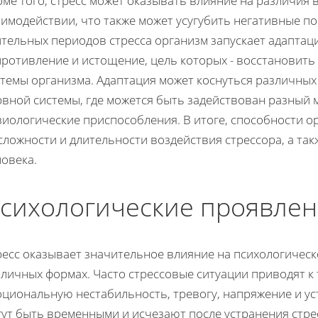
ме того, стресс может оказывать влияние на различия
имодействии, что также может усугубить негативные по
тельных периодов стресса организм запускает адаптац
противление и истощение, цель которых - восстановит
темы организма. Адаптация может коснуться различных 
вной системы, где можется быть задействован разный м
иологические приспособления. В итоге, способности о
сложности и длительности воздействия стрессора, а та
овека.
сихологические проявлен
есс оказывает значительное влияние на психологическ
личных формах. Часто стрессовые ситуации приводят к
циональную нестабильность, тревогу, напряжение и ус
гут быть временными и исчезают после устранения стре