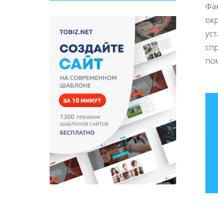
Фа
ок
ус
спр
по