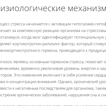
изиологические механизм
оцесс стресса начинается с активации гипоталамо-гипо
ечает за комплексную реакцию организма на стрессовые
оталамусе, когда мозг идентифицирует потенциальную у
деляет кортикотропин-рилизинг-фактор, который стимул
ренокортикотропного гормона, приводящего к продукци
тизол, являясь основным гормоном стресса, помогает 
менениями, временно увеличивая уровень энергии и з
кторов. Эти изменения включают в себя усиление сердц
ови и концентрации внимания. Однако, хронический ур
вести к негативным последствиям для организма, таки
острение хронических заболеваний, нарушения сна и с