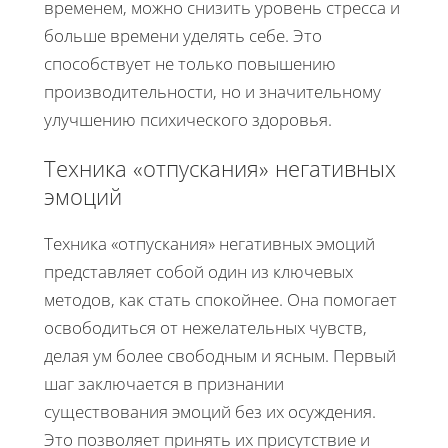
временем, можно снизить уровень стресса и
больше времени уделять себе. Это
способствует не только повышению
производительности, но и значительному
улучшению психического здоровья.
Техника «отпускания» негативных
эмоций
Техника «отпускания» негативных эмоций
представляет собой один из ключевых
методов, как стать спокойнее. Она помогает
освободиться от нежелательных чувств,
делая ум более свободным и ясным. Первый
шаг заключается в признании
существования эмоций без их осуждения.
Это позволяет принять их присутствие и