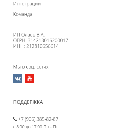
Интеграции
Команда
ИП Олаев В.А.
ОГРН: 314213016200017
ИНН: 212810656614
Мы в соц. сетях:
ПОДДЕРЖКА
+7 (906) 385-82-87
с 8:00 до 17:00 Пн - Пт