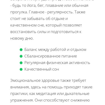
- будь то йога, бег, плавание или обычная
прогулка. Главное - регулярность. Также
стоит не забывать об отдыхе и
качественном сне, который позволяет
восстановить силы и подготовиться к
новому дню.
Баланс между работой и отдыхом
Сбалансированное питание
Регулярная физическая активность
Качественный сон
Эмоциональное здоровье также требует
внимания, здесь на помощь приходят такие
практики, как медитация или дыхательные
упражнения. Они способствуют снижению