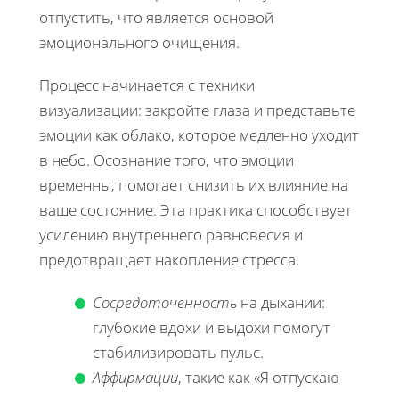
отпустить, что является основой
эмоционального очищения.
Процесс начинается с техники
визуализации: закройте глаза и представьте
эмоции как облако, которое медленно уходит
в небо. Осознание того, что эмоции
временны, помогает снизить их влияние на
ваше состояние. Эта практика способствует
усилению внутреннего равновесия и
предотвращает накопление стресса.
Сосредоточенность
на дыхании:
глубокие вдохи и выдохи помогут
стабилизировать пульс.
Аффирмации
, такие как «Я отпускаю