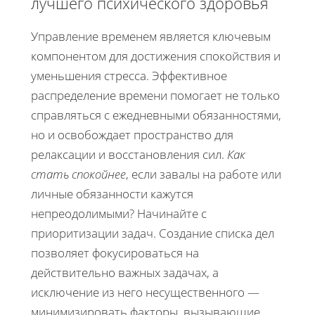
лучшего психического здоровья
Управление временем является ключевым
компонентом для достижения спокойствия и
уменьшения стресса. Эффективное
распределение времени помогает не только
справляться с ежедневными обязанностями,
но и освобождает пространство для
релаксации и восстановления сил.
Как
стать спокойнее
, если завалы на работе или
личные обязанности кажутся
непреодолимыми? Начинайте с
приоритизации задач. Создание списка дел
позволяет фокусироваться на
действительно важных задачах, а
исключение из него несущественного —
минимизировать факторы, вызывающие