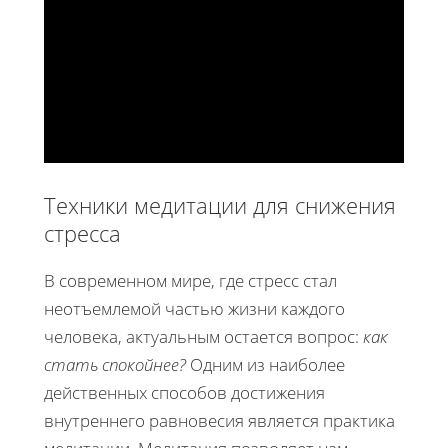
Техники медитации для снижения
стресса
В современном мире, где стресс стал
неотъемлемой частью жизни каждого
человека, актуальным остается вопрос:
как
стать спокойнее?
Одним из наиболее
действенных способов достижения
внутреннего равновесия является практика