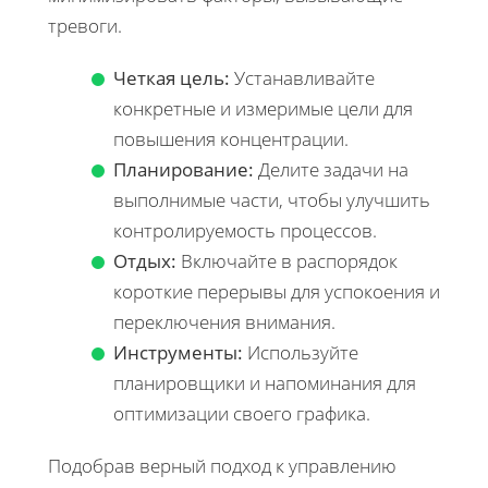
тревоги.
Четкая цель:
Устанавливайте
конкретные и измеримые цели для
повышения концентрации.
Планирование:
Делите задачи на
выполнимые части, чтобы улучшить
контролируемость процессов.
Отдых:
Включайте в распорядок
короткие перерывы для успокоения и
переключения внимания.
Инструменты:
Используйте
планировщики и напоминания для
оптимизации своего графика.
Подобрав верный подход к управлению