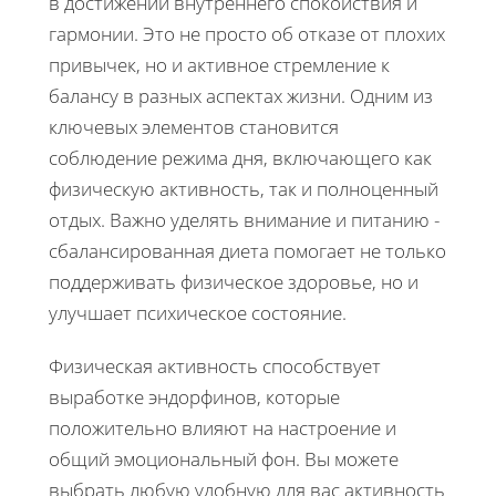
в достижении внутреннего спокойствия и
гармонии. Это не просто об отказе от плохих
привычек, но и активное стремление к
балансу в разных аспектах жизни. Одним из
ключевых элементов становится
соблюдение режима дня, включающего как
физическую активность, так и полноценный
отдых. Важно уделять внимание и питанию -
сбалансированная диета помогает не только
поддерживать физическое здоровье, но и
улучшает психическое состояние.
Физическая активность способствует
выработке эндорфинов, которые
положительно влияют на настроение и
общий эмоциональный фон. Вы можете
выбрать любую удобную для вас активность