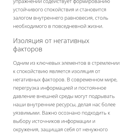
упражнений содействует формированию
устойчивого спокойствия и становится
залогом внутреннего равновесия, столь
необходимого в повседневной жизни.
Изоляция от негативных
факторов
Одним из ключевых элементов в стремлении
к спокойствию является изоляция от
негативных факторов. В современном мире,
перегрузка информацией и постоянное
давление внешней среды могут подрывать
наши внутренние ресурсы, делая нас более
уязвимыми. Важно осознано подходить к
выбору источников информации и
окружения, защищая себя от ненужного