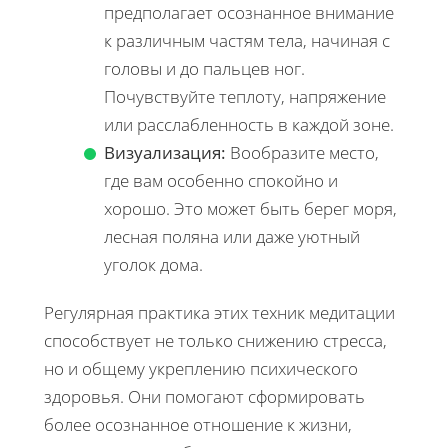
предполагает осознанное внимание
к различным частям тела, начиная с
головы и до пальцев ног.
Почувствуйте теплоту, напряжение
или расслабленность в каждой зоне.
Визуализация:
Вообразите место,
где вам особенно спокойно и
хорошо. Это может быть берег моря,
лесная поляна или даже уютный
уголок дома.
Регулярная практика этих техник медитации
способствует не только снижению стресса,
но и общему укреплению психического
здоровья. Они помогают сформировать
более осознанное отношение к жизни,