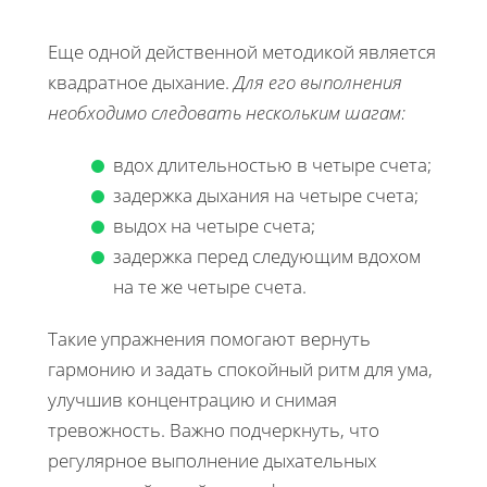
Еще одной действенной методикой является
квадратное дыхание.
Для его выполнения
необходимо следовать нескольким шагам:
вдох длительностью в четыре счета;
задержка дыхания на четыре счета;
выдох на четыре счета;
задержка перед следующим вдохом
на те же четыре счета.
Такие упражнения помогают вернуть
гармонию и задать спокойный ритм для ума,
улучшив концентрацию и снимая
тревожность. Важно подчеркнуть, что
регулярное выполнение дыхательных