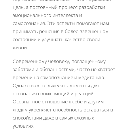
цель, а постоянный процесс разработки
эмоционального интеллекта и
самосознания. Эти аспекты помогают нам
принимать решения в более взвешенном
состоянии и улучшать качество своей
жизни.
Современному человеку, поглощенному
заботами и обязанностями, часто не хватает
времени на самопознание и медитацию.
Однако важно выделять моменты для
осознания своих эмоций и реакций.
Осознанное отношение к себе и другим
людям укрепляет способность оставаться в
спокойствии даже в самых сложных
условиях.