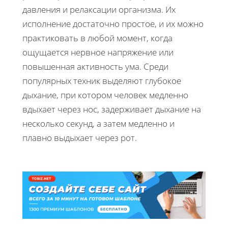
давления и релаксации организма. Их
исполнение достаточно простое, и их можно
практиковать в любой момент, когда
ощущается нервное напряжение или
повышенная активность ума. Среди
популярных техник выделяют глубокое
дыхание, при котором человек медленно
вдыхает через нос, задерживает дыхание на
несколько секунд, а затем медленно и
плавно выдыхает через рот.