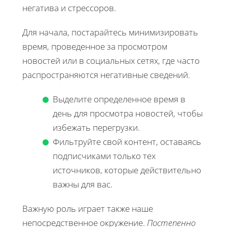
негатива и стрессоров.
Для начала, постарайтесь минимизировать
время, проведенное за просмотром
новостей или в социальных сетях, где часто
распространяются негативные сведений.
Выделите определенное время в
день для просмотра новостей, чтобы
избежать перегрузки.
Фильтруйте свой контент, оставаясь
подписчиками только тех
источников, которые действительно
важны для вас.
Важную роль играет также наше
непосредственное окружение.
Постепенно