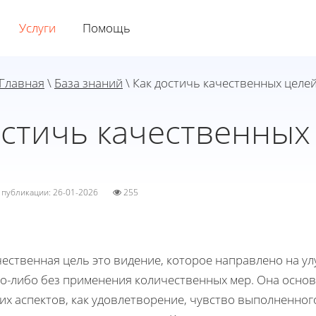
Услуги
Помощь
Главная
\
База знаний
\ Как достичь качественных целе
остичь качественных
а публикации: 26-01-2026
255
ественная цель это видение, которое направлено на у
го-либо без применения количественных мер. Она осно
их аспектов, как удовлетворение, чувство выполненног