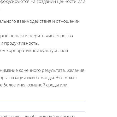
 фокусируются на создании ценности или
.
ального взаимодействия и отношений
орые нельзя измерить численно, но
и продуктивность.
ием корпоративной культуры или
нимание конечного результата, желания
 организации или команды. Это может
ие более инклюзивной среды или
той среды для обсуждений и обмена