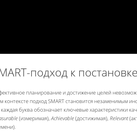
MART-подход к постановк
фективное планирование и достижение целей невозможн
ом контексте подход SMART становится незаменимым ин
е каждая буква обозначает ключевые характеристики ка
surable
(измеримая),
Achievable
(достижимая),
Relevant
(ак
мени).