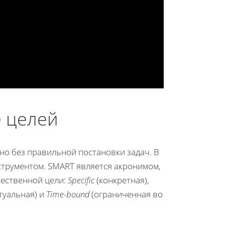
е целей
о без правильной постановки задач. В
струментом. SMART является акронимом,
чественной цели:
Specific
(конкретная),
туальная) и
Time-bound
(ограниченная во