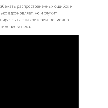
 избежать распространённых ошибок и
ько вдохновляет, но и служит
ираясь на эти критерии, возможно
тижения успеха.