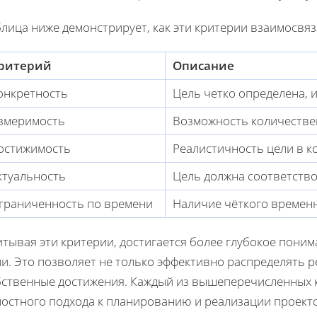
лица ниже демонстрирует, как эти критерии взаимосвя
ритерий
Описание
онкретность
Цель четко определена, 
змеримость
Возможность количествен
остижимость
Реалистичность цели в к
ктуальность
Цель должна соответство
граниченность по времени
Наличие чёткого временн
тывая эти критерии, достигается более глубокое поним
и. Это позволяет не только эффективно распределять р
бственные достижения. Каждый из вышеперечисленных 
лостного подхода к планированию и реализации проект