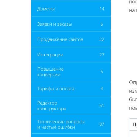
по
Домены
14
на
Заявки и заказы
5
Продвижение сайтов
22
Интеграции
27
Повышение
5
конверсии
Оп
Тарифы и оплата
4
изм
бы
Редактор
61
по
конструктора
Технические вопросы
П
87
и частые ошибки