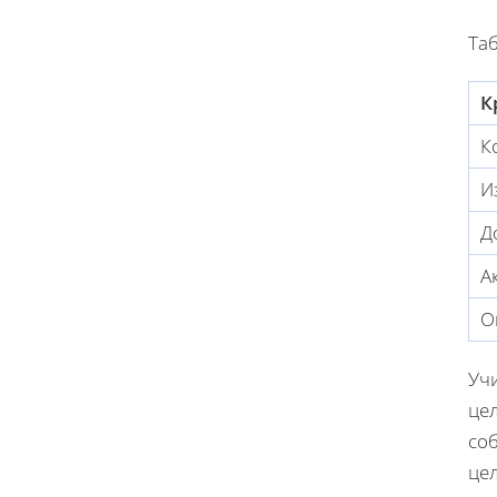
Таб
К
К
И
Д
А
О
Учи
цел
со
це