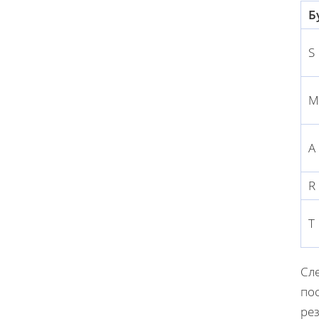
Б
S
M
A
R
T
Сл
пос
рез