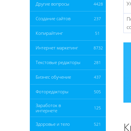
У
Другие вопросы
4428
П
Создание сайтов
237
с
Копирайтинг
51
Интернет маркетинг
8732
Текстовые редакторы
281
Бизнес обучение
437
Фоторедакторы
505
Заработок в
125
интернете
К
Здоровье и тело
521