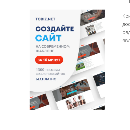
Кр
дос
ряд
яв