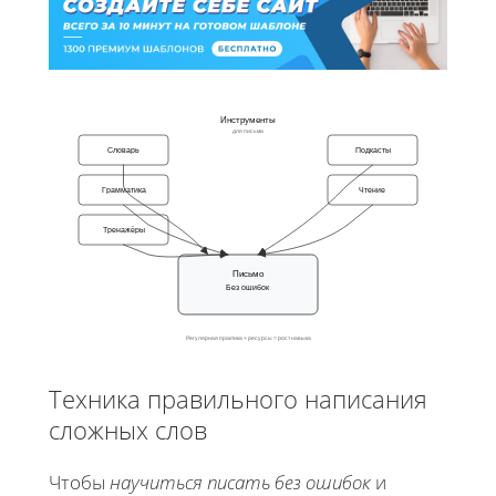
Инструменты
для письма
Словарь
Подкасты
Грамматика
Чтение
Тренажёры
Письмо
Без ошибок
Регулярная практика + ресурсы = рост навыка
Техника правильного написания
сложных слов
Чтобы
научиться писать без ошибок
и