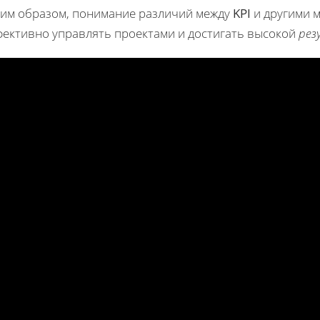
ким образом, понимание различий между
KPI
и другими 
фективно управлять проектами и достигать высокой
рез