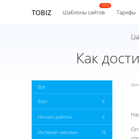
TOBIZ
Шаблоны сайтов
Тарифы
Гл
Как дост
Дат
Все
Блог
6
На
Начало работы
9
Оп
Интернет магазин
18
орг