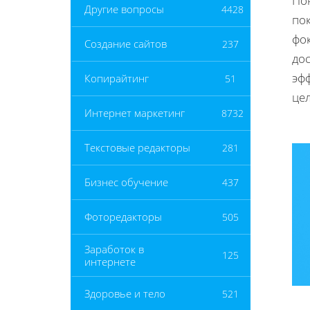
По
Другие вопросы
4428
по
фок
Создание сайтов
237
дос
эфф
Копирайтинг
51
це
Интернет маркетинг
8732
Текстовые редакторы
281
Бизнес обучение
437
Фоторедакторы
505
Заработок в
125
интернете
Здоровье и тело
521