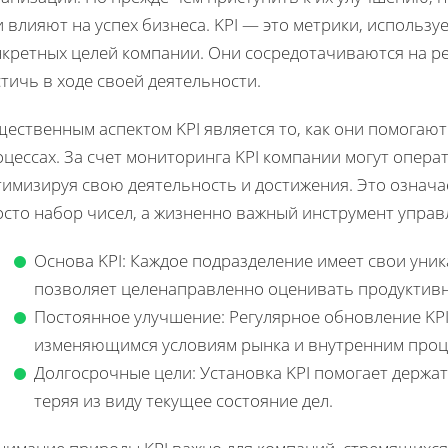
 влияют на успех бизнеса. KPI — это метрики, использу
нкретных целей компании. Они сосредотачиваются на ре
тичь в ходе своей деятельности.
ественным аспектом KPI является то, как они помогают
цессах. За счет мониторинга KPI компании могут опера
тимизируя свою деятельность и достижения. Это означа
осто набор чисел, а жизненно важный инструмент управ
Основа KPI: Каждое подразделение имеет свои уни
позволяет целенаправленно оценивать продуктивн
Постоянное улучшение: Регулярное обновление KPI
изменяющимся условиям рынка и внутренним проц
Долгосрочные цели: Установка KPI помогает держать
теряя из виду текущее состояние дел.