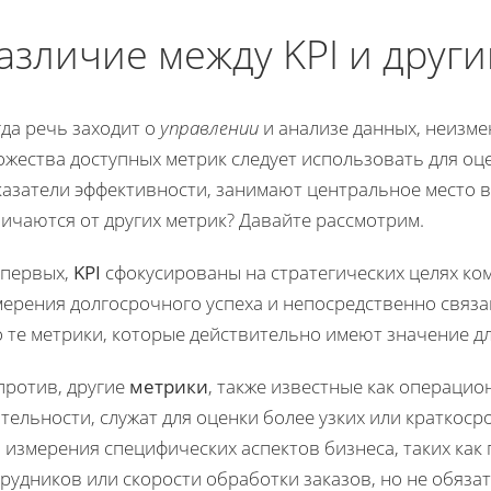
азличие между KPI и друг
да речь заходит о
управлении
и анализе данных, неизме
жества доступных метрик следует использовать для оце
азатели эффективности, занимают центральное место в
ичаются от других метрик? Давайте рассмотрим.
-первых,
KPI
сфокусированы на стратегических целях ко
мерения долгосрочного успеха и непосредственно связа
о те метрики, которые действительно имеют значение д
против, другие
метрики
, также известные как операцио
тельности, служат для оценки более узких или краткос
 измерения специфических аспектов бизнеса, таких ка
рудников или скорости обработки заказов, но не обяза