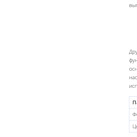
вы
Др
фу
ос
нас
ис
П
Ф
Ц