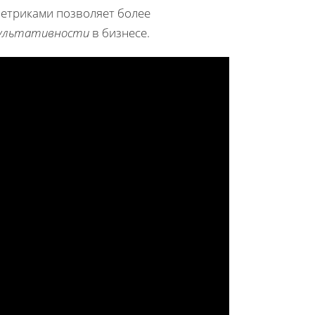
метриками позволяет более
ультативности
в бизнесе.