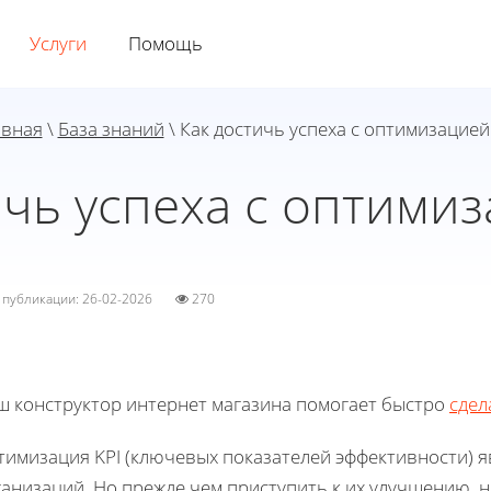
Услуги
Помощь
авная
\
База знаний
\ Как достичь успеха с оптимизацией
ичь успеха с оптимиз
а публикации: 26-02-2026
270
ш конструктор интернет магазина помогает быстро
сдел
тимизация KPI (ключевых показателей эффективности) я
анизаций. Но прежде чем приступить к их улучшению, не