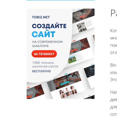
Р
Ког
мно
пок
отл
Во
из
Эт
На
дея
для
сот