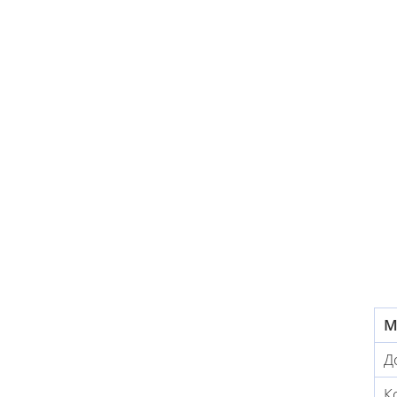
М
Д
К