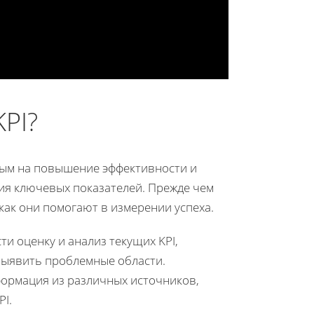
PI?
ным на повышение эффективности и
ия ключевых показателей. Прежде чем
как они помогают в измерении успеха.
ти оценку и анализ текущих KPI,
выявить проблемные области.
формация из различных источников,
I.