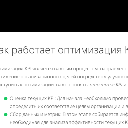
ак работает оптимизация K
тимизация KPI является важным процессом, направлен
стижение организационных целей посредством улучшен
иступить к оптимизации, важно понять,
что такое KPI
и 
Оценка текущих KPI: Для начала необходимо провес
определить их соответствие целям организации и 
Сбор данных и метрик: В этом этапе собирается ин
необходимая для анализа эффективности текущих KP