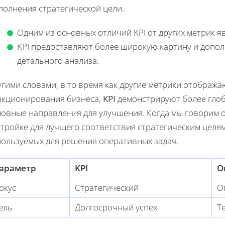
полнения стратегической цели.
Одним из основных отличий KPI от других метрик я
KPI предоставляют более широкую картину и допол
детального анализа.
угими словами, в то время как другие метрики отображ
нкционирования бизнеса,
KPI
демонстрируют более глоб
новные направления для улучшения. Когда мы говорим 
тройке для лучшего соответствия стратегическим целям
пользуемых для решения оперативных задач.
араметр
KPI
О
окус
Стратегический
О
ель
Долгосрочный успех
Т