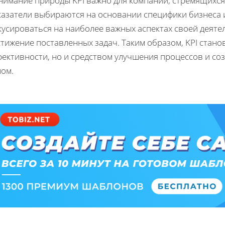
нимание природы KPI важно для компаний, стремящихся 
казатели выбираются на основании специфики бизнеса 
усироваться на наиболее важных аспектах своей деяте
тижение поставленных задач. Таким образом, KPI стано
ективности, но и средством улучшения процессов и со
лом.