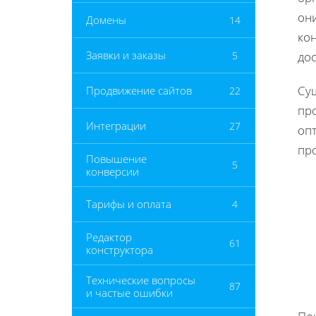
они
Домены
14
ко
Заявки и заказы
5
дос
Сущ
Продвижение сайтов
22
про
Интеграции
27
оп
пр
Повышение
5
конверсии
Тарифы и оплата
4
Редактор
61
конструктора
Технические вопросы
87
и частые ошибки