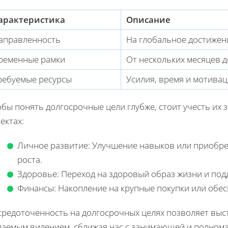
арактеристика
Описание
аправленность
На глобальное достижен
ременные рамки
От нескольких месяцев д
ребуемые ресурсы
Усилия, время и мотива
обы понять долгосрочные цели глубже, стоит учесть их
ектах:
Личное развитие: Улучшение навыков или приобре
роста.
Здоровье: Переход на здоровый образ жизни и по
Финансы: Накопление на крупные покупки или обе
средоточенность на долгосрочных целях позволяет выст
лаемым видением, сближая нас с занимающей и полном