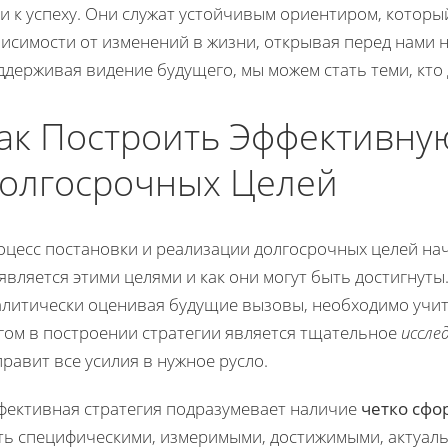
и к успеху. Они служат устойчивым ориентиром, которы
висимости от изменений в жизни, открывая перед нами 
держивая видение будущего, мы можем стать теми, кто
ак Построить Эффективну
олгосрочных Целей
цесс постановки и реализации долгосрочных целей нач
является этими целями и как они могут быть достигнуты
алитически оценивая будущие вызовы, необходимо учи
гом в построении стратегии является тщательное
иссле
равит все усилия в нужное русло.
фективная стратегия подразумевает наличие
четко сф
ть специфическими, измеримыми, достижимыми, актуал