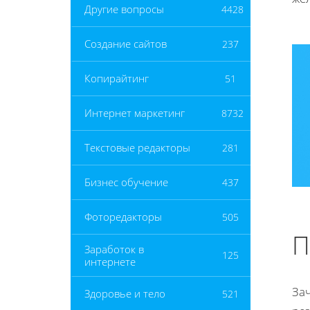
Другие вопросы
4428
Создание сайтов
237
Копирайтинг
51
Интернет маркетинг
8732
Текстовые редакторы
281
Бизнес обучение
437
Фоторедакторы
505
П
Заработок в
125
интернете
За
Здоровье и тело
521