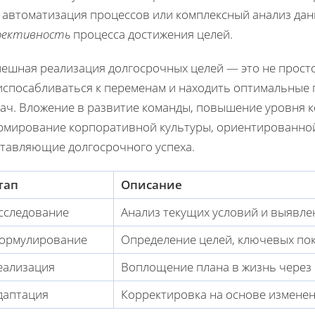
к автоматизация процессов или комплексный анализ дан
фективность
процесса достижения целей.
пешная реализация долгосрочных целей — это не просто
испосабливаться к переменам и находить оптимальные 
дач. Вложение в развитие команды, повышение уровня 
рмирование корпоративной культуры, ориентированной 
ставляющие долгосрочного успеха.
тап
Описание
сследование
Анализ текущих условий и выявл
ормулирование
Определение целей, ключевых пок
еализация
Воплощение плана в жизнь через
даптация
Корректировка на основе измене