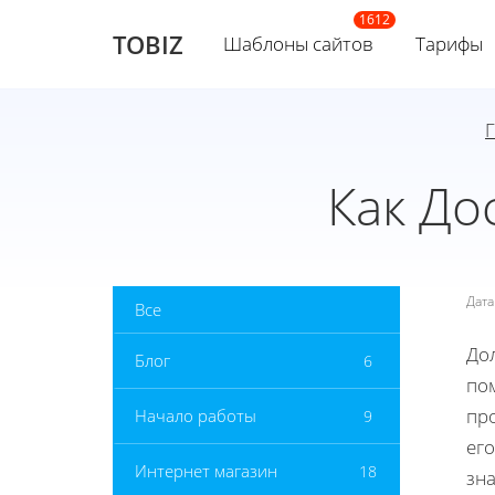
TOBIZ
Шаблоны сайтов
Тарифы
Как До
Дат
Все
До
Блог
6
по
пр
Начало работы
9
ег
Интернет магазин
18
зн