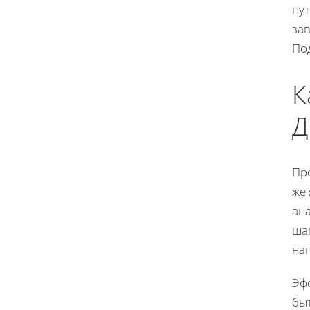
пут
за
Под
К
Д
Про
же 
ан
ша
нап
Эф
бы