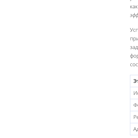
ка
эф
Ус
пр
за
фо
со
Э
И
Ф
Р
А