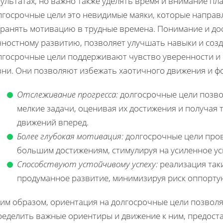
ультатах, но важно также уделять время и внимание п
лгосрочные цели это невидимые маяки, которые направ
хранять мотивацию в трудные времена. Понимание и дос
чностному развитию, позволяет улучшать навыки и созд
лгосрочные цели поддерживают чувство уверенности и
зни. Они позволяют избежать хаотичного движения и ф
Отслеживание прогресса:
долгосрочные цели позво
мелкие задачи, оценивая их достижения и получая
движений вперед.
Более глубокая мотивация:
долгосрочные цели пров
большим достижениям, стимулируя на усиленное ус
Способствуют устойчивому успеху:
реализация так
продуманное развитие, минимизируя риск оппорту
ким образом, ориентация на долгосрочные цели позволя
ределить важные ориентиры и движение к ним, предоста