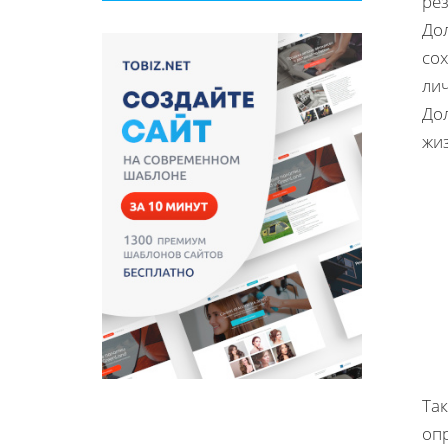
рез
До
со
ли
До
жи
Та
оп