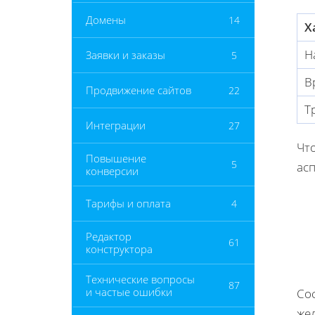
Домены
14
Х
Н
Заявки и заказы
5
В
Продвижение сайтов
22
Т
Интеграции
27
Чт
Повышение
5
асп
конверсии
Тарифы и оплата
4
Редактор
61
конструктора
Технические вопросы
87
и частые ошибки
Со
же