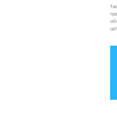
Та
тр
об
це