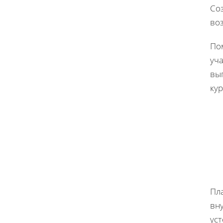
Соз
во
По
уч
вы
кур
Пл
вн
ус