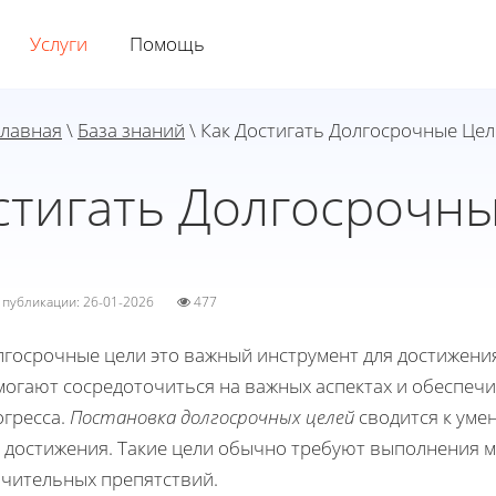
Услуги
Помощь
Главная
\
База знаний
\ Как Достигать Долгосрочные Це
стигать Долгосрочн
а публикации: 26-01-2026
477
лгосрочные цели это важный инструмент для достижения
могают сосредоточиться на важных аспектах и обеспеч
огресса.
Постановка долгосрочных целей
сводится к уме
о достижения. Такие цели обычно требуют выполнения 
ачительных препятствий.