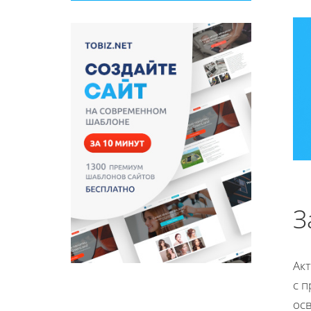
З
Ак
с 
ос