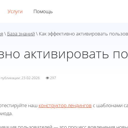
Услуги
Помощь
ая
\
База знаний
\ Как эффективно активировать пользо
вно активировать п
а публикации: 23-02-2026
297
отестируйте наш
конструктор лендингов
с шаблонами са
риода.
тивация пользователей — это процесс вовлечения новы