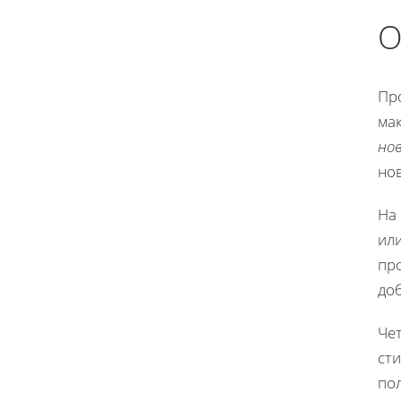
О
Пр
ма
но
нов
На
ил
про
до
Че
ст
по