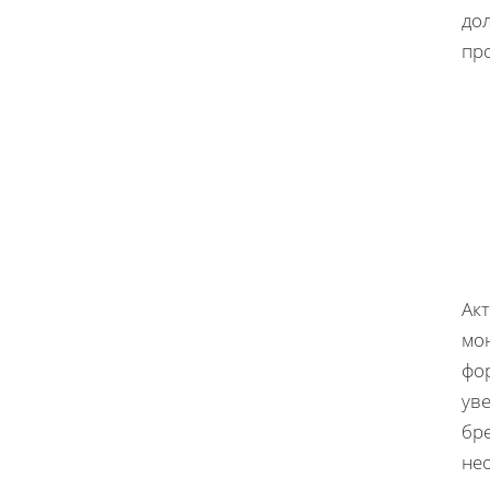
дол
про
Акт
мо
фо
ув
бре
не