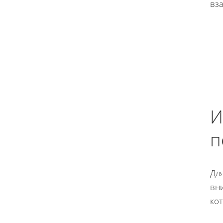
вз
И
п
Дл
вн
кот