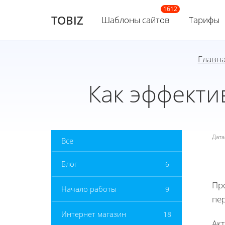
TOBIZ
Шаблоны сайтов
Тарифы
Главн
Как эффекти
Дат
Все
Блог
6
Пр
Начало работы
9
пе
Интернет магазин
18
Ак