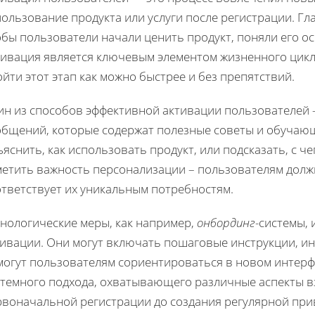
ользование продукта или услуги после регистрации. Гл
обы пользователи начали ценить продукт, поняли его о
тивация является ключевым элементом жизненного цикл
йти этот этап как можно быстрее и без препятствий.
ин из способов эффективной активации пользователей
общений, которые содержат полезные советы и обучаю
яснить, как использовать продукт, или подсказать, с че
етить важность персонализации – пользователям должн
ответствует их уникальным потребностям.
хнологические меры, как например,
онбординг
-системы,
тивации. Они могут включать пошаговые инструкции, и
могут пользователям сориентироваться в новом интерф
стемного подхода, охватывающего различные аспекты в
рвоначальной регистрации до создания регулярной при