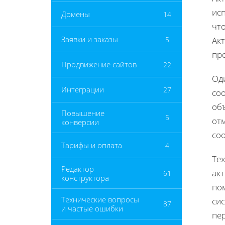
исп
Домены
14
чт
Заявки и заказы
5
Ак
про
Продвижение сайтов
22
Од
Интеграции
27
со
объ
Повышение
5
отм
конверсии
со
Тарифы и оплата
4
Те
Редактор
ак
61
конструктора
по
Технические вопросы
си
87
и частые ошибки
пе