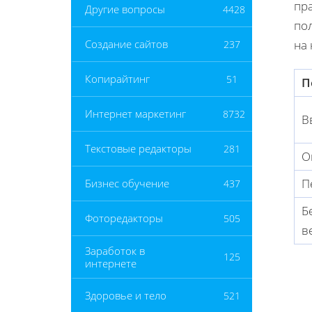
пр
Другие вопросы
4428
по
на 
Создание сайтов
237
Копирайтинг
51
П
Интернет маркетинг
8732
В
Текстовые редакторы
281
О
П
Бизнес обучение
437
Б
Фоторедакторы
505
в
Заработок в
125
интернете
Здоровье и тело
521