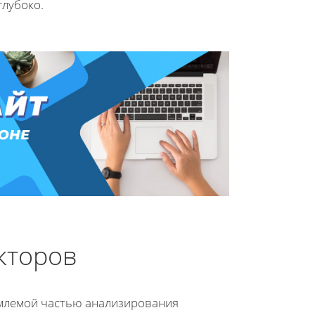
глубоко.
кторов
млемой частью анализирования