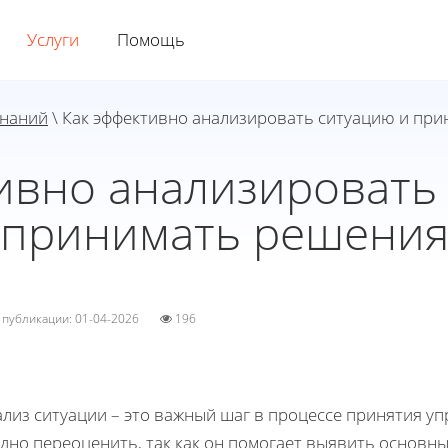
Услуги
Помощь
знаний
\ Как эффективно анализировать ситуацию и пр
ивно анализировать
принимать решени
а публикации: 01-04-2026
196
ализ ситуации – это важный шаг в процессе принятия у
удно переоценить, так как он помогает выявить основ