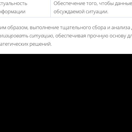
ктуальность
Обеспечение того, чтобы данные
нформации
обсуждаемой ситуации.
ким образом, выполнение тщательного сбора и анализа
ализировать ситуацию
, обеспечивая прочную основу д
ратегических решений.