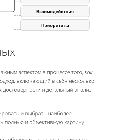
Взаимодействия
Приоритеты
ных
важным аспектом в процессе того,
как
подход, включающий в себя несколько
х достоверности и детальный анализ
ировать и выбрать наиболее
ть полную и объективную картину
у собранных данных на предмет их