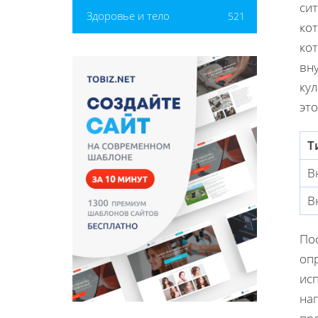
сит
Здоровье и тело
521
ко
кот
вн
ку
эт
Т
В
В
Пос
оп
ис
на