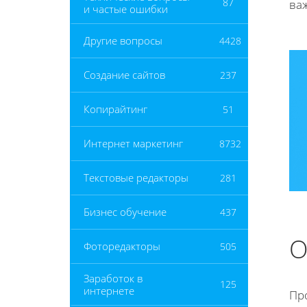
87
ва
и частые ошибки
Другие вопросы
4428
Создание сайтов
237
Копирайтинг
51
Интернет маркетинг
8732
Текстовые редакторы
281
Бизнес обучение
437
О
Фоторедакторы
505
Заработок в
125
интернете
Пр