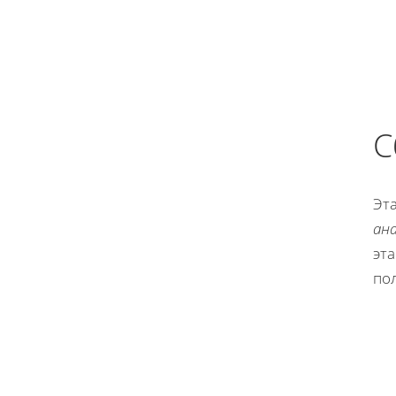
С
Эта
ан
эта
по