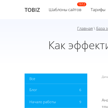
TOBIZ
Шаблоны сайтов
Тарифы
Главная
\
База 
Как эффект
Дат
Все
Блог
6
Ан
Начало работы
9
тр