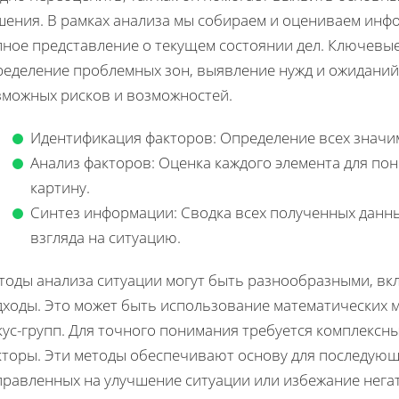
шения. В рамках анализа мы собираем и оцениваем инф
лное представление о текущем состоянии дел. Ключевы
ределение проблемных зон, выявление нужд и ожиданий 
зможных рисков и возможностей.
Идентификация факторов: Определение всех значи
Анализ факторов: Оценка каждого элемента для по
картину.
Синтез информации: Сводка всех полученных данн
взгляда на ситуацию.
тоды анализа ситуации могут быть разнообразными, вк
дходы. Это может быть использование математических 
кус-групп. Для точного понимания требуется комплекс
кторы. Эти методы обеспечивают основу для последую
правленных на улучшение ситуации или избежание негат