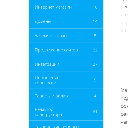
ре
Интернет магазин
18
по
Домены
14
оп
во
Заявки и заказы
5
Продвижение сайтов
22
Интеграции
27
Повышение
5
конверсии
Ме
Тарифы и оплата
4
по
фо
Редактор
61
фа
конструктора
на
Технические вопросы