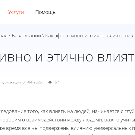
Услуги
Помощь
ная
\
База знаний
\ Как эффективно и этично влиять на 
ивно и этично влия
а публикации: 01-04-2026
167
ледование того, как влиять на людей, начинается с глу
 говорим о взаимодействии между людьми, важно учитыв
 же время все мы подвержены влиянию универсальных п