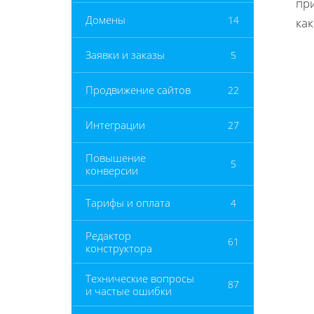
пр
Домены
14
как
Заявки и заказы
5
Продвижение сайтов
22
Интеграции
27
Повышение
5
конверсии
Тарифы и оплата
4
Редактор
61
конструктора
Технические вопросы
87
и частые ошибки