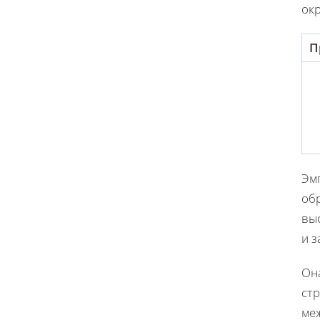
ок
П
Эм
об
вы
и з
Он
ст
ме