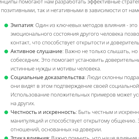
инципы помогают нам разработать эффективные стратег
 позитивными, так и негативными в зависимости от нам
Эмпатия
: Один из ключевых методов влияния - эт
эмоционального состояния другого человека позво
контакт, что способствует открытости и доверител
Активное слушание
: Важно не только слышать, но
собеседник. Это помогает установить доверитель
истинные нужды и мотивы человека.
Социальные доказательства
: Люди склонны подра
они видят в этом подтверждение своей социальной
Использование положительных примеров может ус
на других.
Честность и искренность
: Быть честным и искрен
манипуляций и способствует открытому общению. Э
отношений, основанных на доверии.
Этика влияния
: Важно помнить, что наше влияние