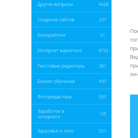
Другие вопросы
4428
Создание сайтов
237
Пон
Копирайтинг
51
то
пр
Интернет маркетинг
8732
Вед
при
Текстовые редакторы
281
ли
Бизнес обучение
437
Фоторедакторы
505
Заработок в
125
интернете
Здоровье и тело
521