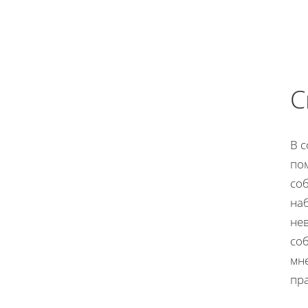
С
В с
по
соб
на
нев
соб
мне
пр