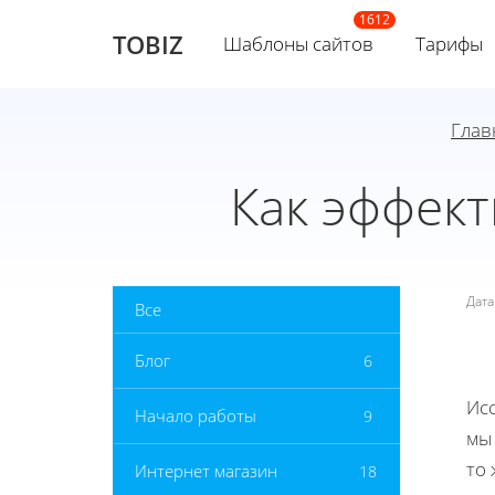
TOBIZ
Шаблоны сайтов
Тарифы
Глав
Как эффект
Дат
Все
Блог
6
Исс
Начало работы
9
мы
то
Интернет магазин
18