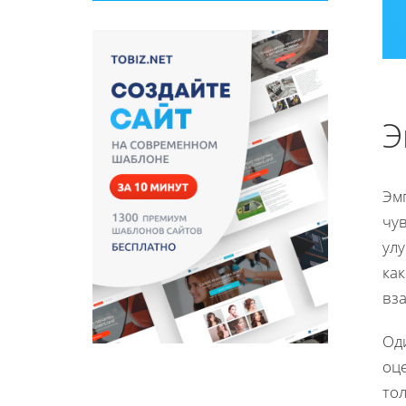
Э
Эмп
чув
ул
как
вз
Од
оце
тол