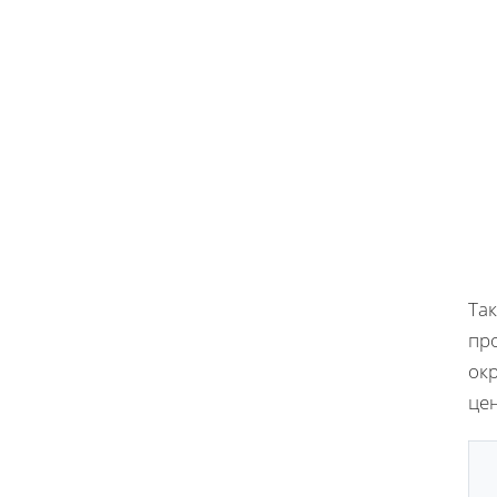
Та
пр
окр
це