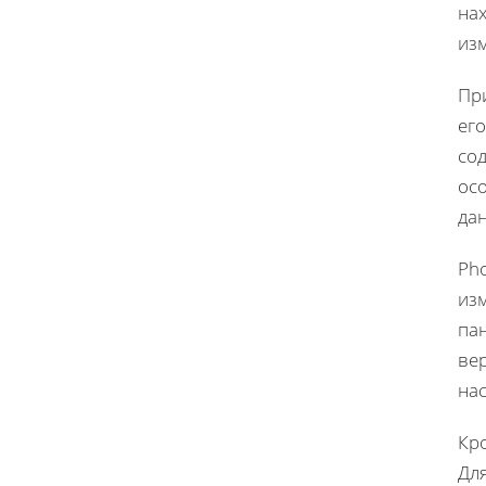
нах
из
При
его
сод
ос
да
Pho
из
па
ве
на
Кро
Для