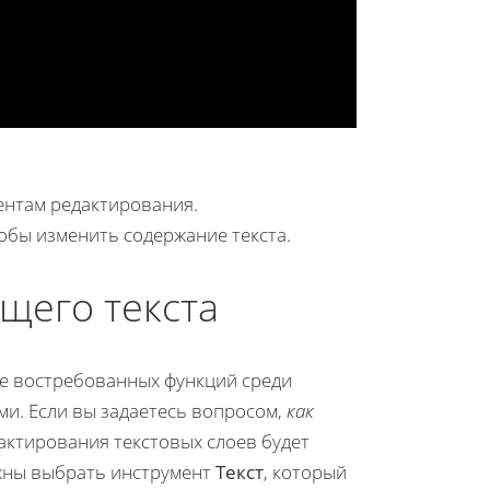
ентам редактирования.
обы изменить содержание текста.
щего текста
ее востребованных функций среди
и. Если вы задаетесь вопросом,
как
дактирования текстовых слоев будет
лжны выбрать инструмент
Текст
, который