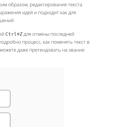
аким образом, редактирование текста
ражения идей и подходит как для
ешений.
ией
для отмены последней
Ctrl+Z
одробно процесс, как поменять текст в
можете даже претендовать на звание