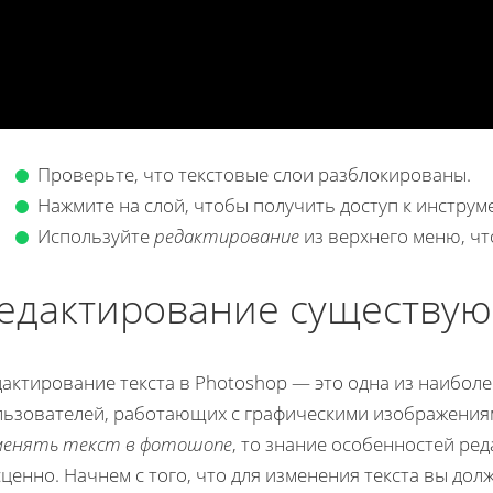
Проверьте, что текстовые слои разблокированы.
Нажмите на слой, чтобы получить доступ к инструм
Используйте
редактирование
из верхнего меню, чт
едактирование существую
дактирование текста в Photoshop — это одна из наибол
льзователей, работающих с графическими изображениям
менять текст в фотошопе
, то знание особенностей ре
ценно. Начнем с того, что для изменения текста вы до