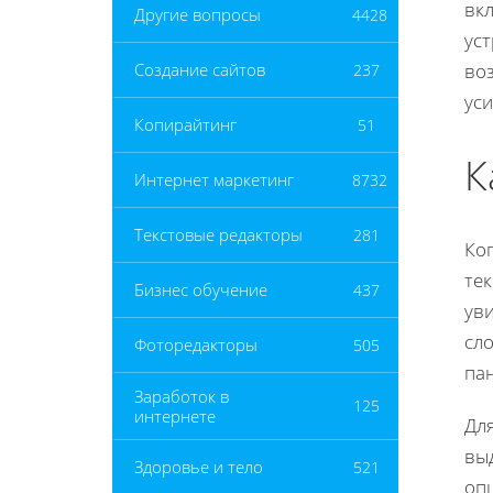
вкл
Другие вопросы
4428
ус
во
Создание сайтов
237
уси
Копирайтинг
51
К
Интернет маркетинг
8732
Текстовые редакторы
281
Ког
тек
Бизнес обучение
437
уви
сло
Фоторедакторы
505
пан
Заработок в
125
интернете
Для
вы
Здоровье и тело
521
оп