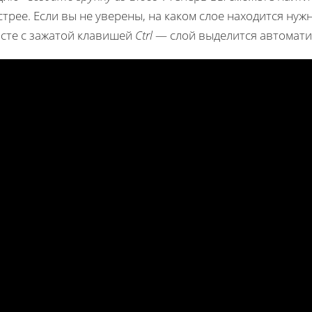
трее. Если вы не уверены, на каком слое находится нужн
лсте с зажатой клавишей
Ctrl
— слой выделится автомати