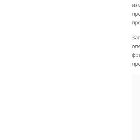
изм
пр
про
За
опе
фо
про