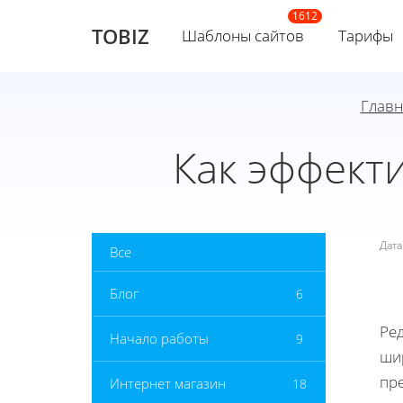
TOBIZ
Шаблоны сайтов
Тарифы
Главн
Как эффект
Дат
Все
Блог
6
Ре
Начало работы
9
ши
пр
Интернет магазин
18