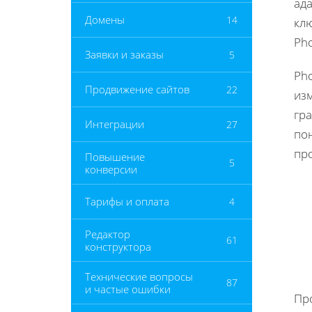
ада
Домены
14
кл
Ph
Заявки и заказы
5
Pho
Продвижение сайтов
22
изм
гра
Интеграции
27
по
про
Повышение
5
конверсии
Тарифы и оплата
4
Редактор
61
конструктора
Технические вопросы
87
и частые ошибки
Пр