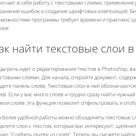
ючает в себя работу с текстовыми слоями, применение 
транение ошибок и создание шрифтовых композиций. Бе
зможностями программы требует времени и практики, о
лия.
ак найти текстовые слои в
да речь идет о редактировании текстов в Photoshop, ва
стовыми слоями. Для начала, откройте документ, содер
дите панель слоёв. Текстовые слои в ней обозначаются 
ёв. Если у вас много слоёв и трудно сразу найти нужный
ели слоёв: эта функция позволит отфильтровать и отоб
 более удобной работы можно объединять текстовые сло
делите слои с текстом, которые вас интересуют, щелкн
цию "
Создать группу из слоёв
". Теперь вы сможете найт