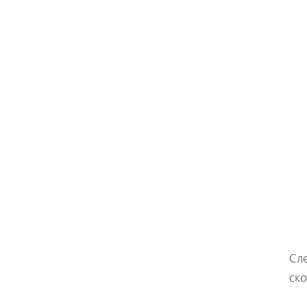
Сле
ско