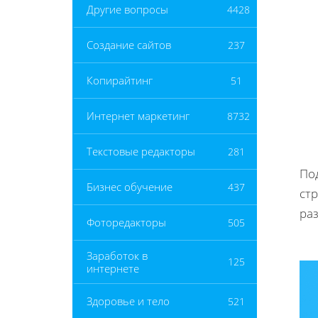
Другие вопросы
4428
Создание сайтов
237
Копирайтинг
51
Интернет маркетинг
8732
Текстовые редакторы
281
Под
Бизнес обучение
437
стр
ра
Фоторедакторы
505
Заработок в
125
интернете
Здоровье и тело
521