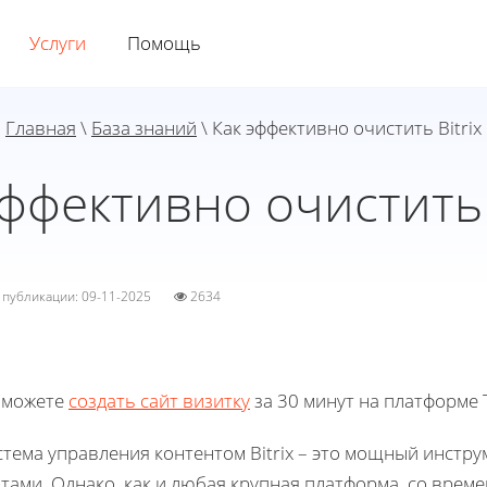
Услуги
Помощь
Главная
\
База знаний
\ Как эффективно очистить Bitrix
ффективно очистить 
а публикации: 09-11-2025
2634
 можете
создать сайт визитку
за 30 минут на платформе T
тема управления контентом Bitrix – это мощный инстру
тами. Однако, как и любая крупная платформа, со врем