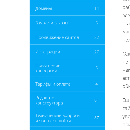
раб
Домены
14
эл
Заявки и заказы
5
ста
ма
Продвижение сайтов
22
по
Интеграции
27
Од
но
Повышение
5
не
конверсии
ак
Тарифы и оплата
4
об
Редактор
Еще
61
конструктора
сай
Технические вопросы
ув
87
и частые ошибки
пр