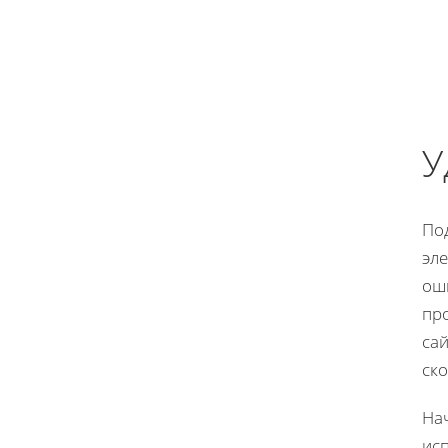
У
Под
эл
ош
пр
са
ско
Нач
исп