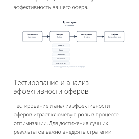
эффективность вашего офера.
Триггеры
для оферов
Понимание
Эмоции
Интеграция
Эффект
Аудитория
Выбор
В офер
Связь с брендом
Радость
Страх
Принятие
Эксклюзив
Ностальгия
Интегрируйте эмоции в элементы офера
Тестирование и анализ
эффективности оферов
Тестирование и анализ эффективности
оферов играет ключевую роль в процессе
оптимизации. Для достижения лучших
результатов важно внедрять стратегии