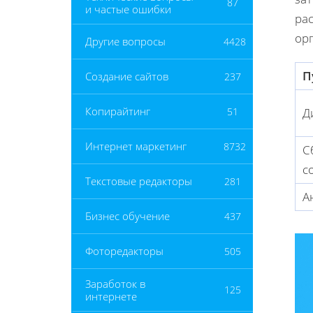
87
и частые ошибки
рас
ор
Другие вопросы
4428
П
Создание сайтов
237
Копирайтинг
51
Д
Интернет маркетинг
8732
С
с
Текстовые редакторы
281
А
Бизнес обучение
437
Фоторедакторы
505
Заработок в
125
интернете