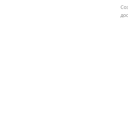
Соз
дос