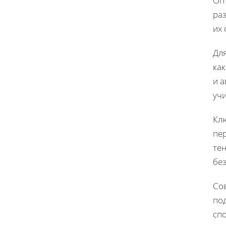
Оп
ра
их 
Дл
ка
и 
уч
Кл
пе
те
без
Со
по
сп