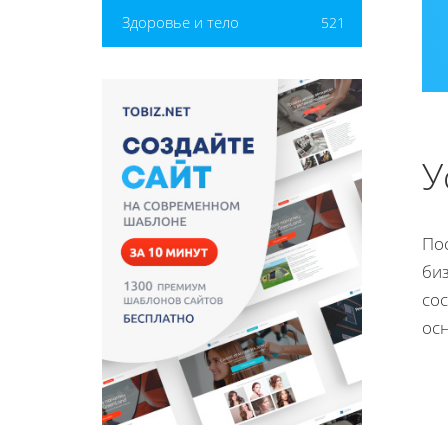
Здоровье и тело
521
У
Пос
биз
сос
ос