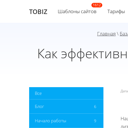
TOBIZ
Шаблоны сайтов
Тарифы
Главная
\
Баз
Как эффективн
Дат
Все
Блог
6
На
Начало работы
9
ди