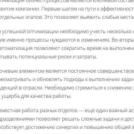
тимизация бизнес-процессов является ключевой соста
звития компании. Первым шагом на пути к эффективност
отдельных этапов. Это позволяет выявить слабые места
я успешной оптимизации необходимо учесть несколько 
кие именно процессы нуждаются в изменениях. Во-втор
автоматизация позволяют сократить время на выполнени
итывать потенциальные риски и затраты.
ючевым элементом является постоянное совершенствов
ресматривать и обновлять подходы к выполнению задач,
нденций в отрасли. Необходимо стремиться к снижению
 ущерба для качества работы.
вместная работа разных отделов — еще один важный ас
дразделениями позволяет решать сложные задачи и дост
особствует достижению синергии и повышению общей э