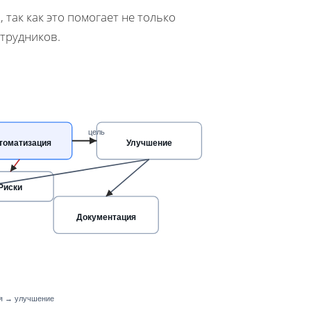
так как это помогает не только
отрудников.
цель
томатизация
Улучшение
Риски
Документация
ия → улучшение