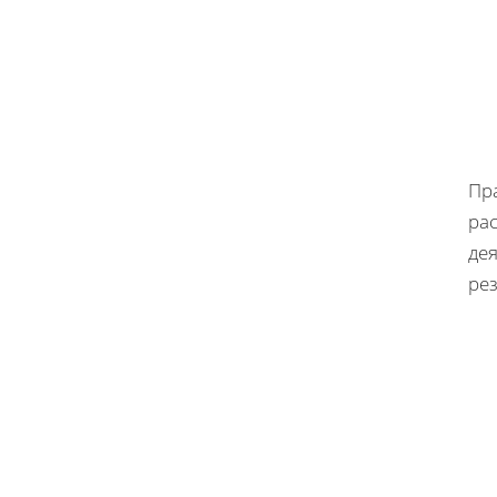
Пр
ра
де
ре