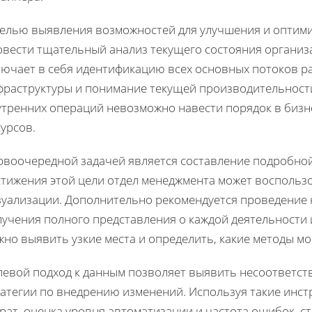
целью выявления возможностей для улучшения и оптим
овести тщательный анализ текущего состояния организа
лючает в себя идентификацию всех основных потоков р
фраструктуры и понимание текущей производительности
утренних операций невозможно навести порядок в бизн
урсов.
рвоочередной задачей является составление подробно
стижения этой цели отдел менеджмента может воспользо
зуализации. Дополнительно рекомендуется проведение 
учения полного представления о каждой деятельности 
но выявить узкие места и определить, какие методы мо
левой подход к данным позволяет выявить несоответст
ратегии по внедрению изменений. Используя такие инст
трат, оценка уровня автоматизации и частота ошибок, 