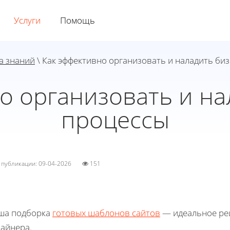
Услуги
Помощь
а знаний
\ Как эффективно организовать и наладить би
о организовать и на
процессы
а публикации: 09-04-2026
151
ша подборка
готовых шаблонов сайтов
— идеальное реш
зайнера.