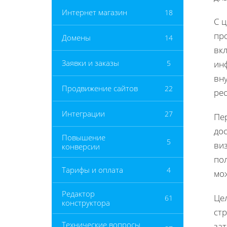
Интернет магазин
18
С 
пр
Домены
14
вк
Заявки и заказы
5
ин
вн
Продвижение сайтов
22
рес
Интеграции
27
Пе
до
Повышение
5
ви
конверсии
пол
Тарифы и оплата
4
мож
Редактор
Це
61
конструктора
ст
Технические вопросы
за