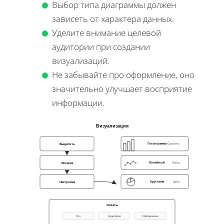
Выбор типа диаграммы должен
зависеть от характера данных.
Уделите внимание целевой
аудитории при создании
визуализаций.
Не забывайте про оформление, оно
значительно улучшает восприятие
информации.
Визуализация
Гистограмма
Выделить
Сравнить
Линейный
Вставка
Тренд
Круговая
Настройка
Доли
Советы
Тип
Аудитория
Оформление