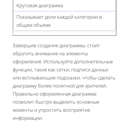
Круговая диаграмма
Показывает доли каждой категории в
общем объеме
Завершив создание диаграммы, стоит
обратить внимание на элементы
оформления. Используйте дополнительные
функции, такие как сетки, подписи данных
или всплывающие подсказки, чтобы сделать
диаграмму более понятной для зрителей.
Правильно оформленная диаграмма
позволит быстро выделить основные
моменты и упростить восприятие
информации.