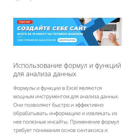
Использование формул и функций
для анализа данных
Формулы и функции в Excel являются
мощным инструментом для анализа данных.
Они позволяют быстро и эффективно
обрабатывать информацию и извлекать из
нее полезные инсайты. Применение формул
требует понимания основ синтаксиса и