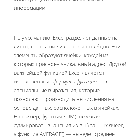
информации.
По умолчанию, Excel разделяет данные на
листы
, состоящие из строк и столбцов. Эти
элементы образуют ячейки, каждой из
которых присвоен уникальный адрес. Другой
важнейшей функцией Excel является
использование
формул и функций
— это
специальные выражения, которые
позволяют производить вычисления на
основе данных, расположенных в ячейках.
Например, функция SUM() помогает
суммировать значения из выбранных ячеек,
а функция AVERAGE() — выведет среднее