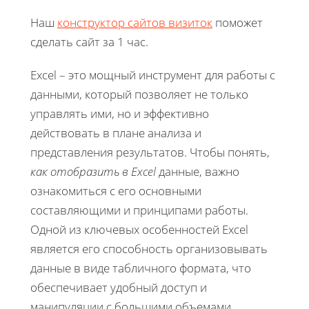
Наш
конструктор сайтов визиток
поможет
сделать сайт за 1 час.
Excel – это мощный инструмент для работы с
данными, который позволяет не только
управлять ими, но и эффективно
действовать в плане анализа и
представления результатов. Чтобы понять,
как отобразить в Excel
данные, важно
ознакомиться с его основными
составляющими и принципами работы.
Одной из ключевых особенностей Excel
является его способность организовывать
данные в виде табличного формата, что
обеспечивает удобный доступ и
манипуляции с большими объемами