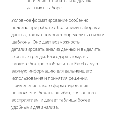
значения относительно других
данных в наборе.
Условное форматирование особенно
полезно при работе с большими наборами
данных, так как помогает определить связи и
шаблоны. Оно дает возможность
детализировать анализ данных и выделить
скрытые тренды. Благодаря этому, вы
сможете быстро отобразить в Excel самую
важную информацию для дальнейшего
использования и принятия решений.
Применение такого форматирования
позволяет избежать ошибок, связанных с
восприятием, и делает таблицы более
удобными для анализа.