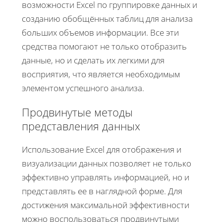
возможности Excel по группировке данных и
созданию обобщённых таблиц для анализа
больших объемов информации. Все эти
средства помогают не только отобразить
данные, но и сделать их легкими для
восприятия, что является необходимым
элементом успешного анализа.
Продвинутые методы
представления данных
Использование Excel для отображения и
визуализации данных позволяет не только
эффективно управлять информацией, но и
представлять ее в наглядной форме. Для
достижения максимальной эффективности
можно воспользоваться продвинутыми