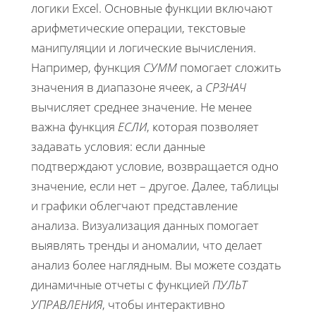
логики Excel. Основные функции включают
арифметические операции, текстовые
манипуляции и логические вычисления.
Например, функция
СУММ
помогает сложить
значения в диапазоне ячеек, а
СРЗНАЧ
вычисляет среднее значение. Не менее
важна функция
ЕСЛИ
, которая позволяет
задавать условия: если данные
подтверждают условие, возвращается одно
значение, если нет – другое. Далее, таблицы
и графики облегчают представление
анализа. Визуализация данных помогает
выявлять тренды и аномалии, что делает
анализ более наглядным. Вы можете создать
динамичные отчеты с функцией
ПУЛЬТ
УПРАВЛЕНИЯ
, чтобы интерактивно