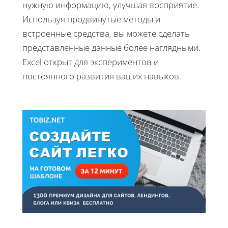
нужную информацию, улучшая восприятие.
Используя продвинутые методы и
встроенные средства, вы можете сделать
представленные данные более наглядными.
Excel открыт для экспериментов и
постоянного развития ваших навыков.