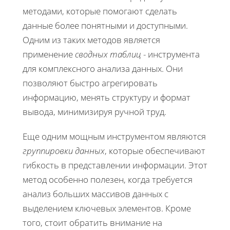
методами, которые помогают сделать
данные более понятными и доступными.
Одним из таких методов является
применение
сводных таблиц
- инструмента
для комплексного анализа данных. Они
позволяют быстро агрегировать
информацию, менять структуру и формат
вывода, минимизируя ручной труд.
Еще одним мощным инструментом являются
группировки данных
, которые обеспечивают
гибкость в представлении информации. Этот
метод особенно полезен, когда требуется
анализ больших массивов данных с
выделением ключевых элементов. Кроме
того, стоит обратить внимание на