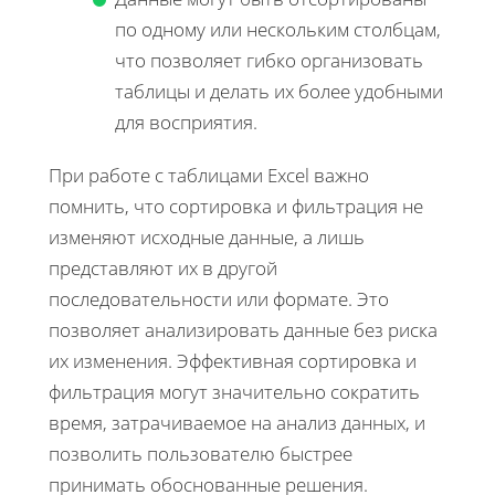
по одному или нескольким столбцам,
что позволяет гибко организовать
таблицы и делать их более удобными
для восприятия.
При работе с таблицами Excel важно
помнить, что сортировка и фильтрация не
изменяют исходные данные, а лишь
представляют их в другой
последовательности или формате. Это
позволяет анализировать данные без риска
их изменения. Эффективная сортировка и
фильтрация могут значительно сократить
время, затрачиваемое на анализ данных, и
позволить пользователю быстрее
принимать обоснованные решения.