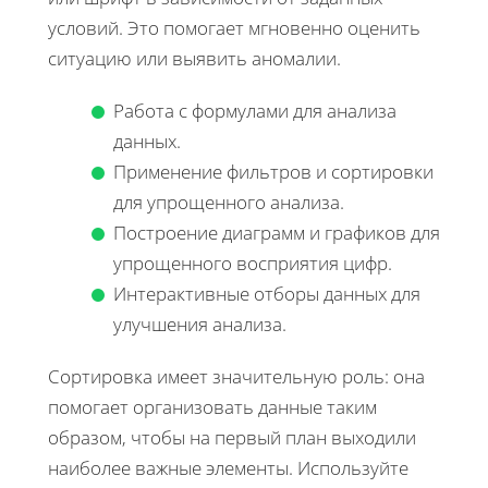
условий. Это помогает мгновенно оценить
ситуацию или выявить аномалии.
Работа с формулами для анализа
данных.
Применение фильтров и сортировки
для упрощенного анализа.
Построение диаграмм и графиков для
упрощенного восприятия цифр.
Интерактивные отборы данных для
улучшения анализа.
Сортировка имеет значительную роль: она
помогает организовать данные таким
образом, чтобы на первый план выходили
наиболее важные элементы. Используйте