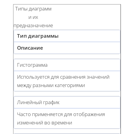
Типы диаграмм
и их
предназначение
Тип диаграммы
Описание
Гистограмма
Используется для сравнения значений
между разными категориями
Линейный график
Часто применяется для отображения
изменений во времени