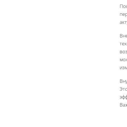
Пос
пе
ак
Вн
тех
воз
мо
из
Вн
Это
эфф
Ва