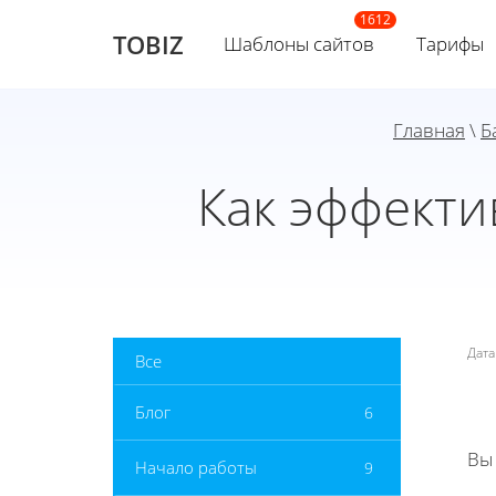
TOBIZ
Шаблоны сайтов
Тарифы
Главная
\
Б
Как эффекти
Дат
Все
Блог
6
Вы
Начало работы
9