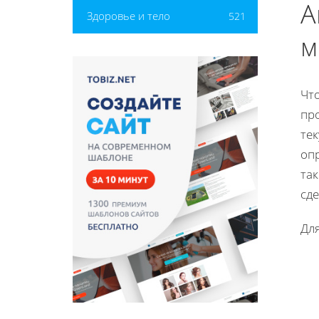
А
Здоровье и тело
521
м
Чт
пр
те
оп
так
сд
Дл