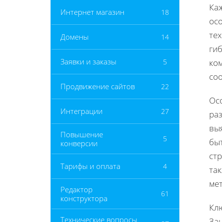
Ка
Интернет магазин
18
осо
те
Домены
14
гиб
Заявки и заказы
5
ко
соо
Продвижение сайтов
22
Ос
Интеграции
27
раз
вы
Повышение
5
быт
конверсии
ст
Тарифы и оплата
4
та
ме
Редактор
61
конструктора
Кл
Технические вопросы
Зан