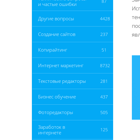
87
и частые ошибки
Ис
те
Другие вопросы
4428
по
яв
Создание сайтов
237
Копирайтинг
51
Интернет маркетинг
8732
Текстовые редакторы
281
Бизнес обучение
437
Фоторедакторы
505
Заработок в
125
интернете