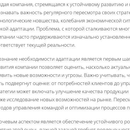
ждая компания, стремящаяся к устойчивому развитию и
знавать важность регулярного пересмотра своих страт
хнологические новшества, колебания экономической сит
кой адаптации. Проблема, с которой сталкиваются мног
мпании часто придерживаются изначально установленног
тветствует текущей реальности.
ознание необходимости адаптации является первым ша
вития компании позволяет оценить, насколько актуальн
явить новые возможности и угрозы. Важно учитывать, ч
ь подвергнут оценке: от потребностей клиентов до уп
ратегии может включать улучшение качества продукции 
кже исследование новых возможностей на рынке. Пересм
тодов управления командой и оптимизации процессов 
ючевым аспектом является обеспечение устойчивого рос
ятие этой очень важной задачей требует вовлеченности