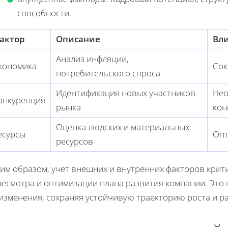
способности.
актор
Описание
Вл
Анализ инфляции,
кономика
Сок
потребительского спроса
Идентификация новых участников
Нео
онкуренция
рынка
кон
Оценка людских и материальных
есурсы
Опт
ресурсов
им образом, учет внешних и внутренних факторов крит
ресмотра и оптимизации плана развития компании. Это
изменения, сохраняя устойчивую траекторию роста и р