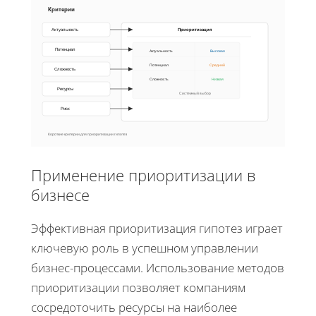
Критерии
Приоритизация
Актуальность
Потенциал
Актуальность
Высокая
Потенциал
Средний
Сложность
Сложность
Низкая
Ресурсы
Системный выбор
Риск
Короткие критерии для приоритизации гипотез
Применение приоритизации в
бизнесе
Эффективная приоритизация гипотез играет
ключевую роль в успешном управлении
бизнес-процессами. Использование методов
приоритизации позволяет компаниям
сосредоточить ресурсы на наиболее