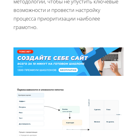
методологии, чтобы не упустить ключевые
возможности и провести настройку
процесса приоритизации наиболее
грамотно.
Оценка важности и сложности гипотез
Критерии оценки
Воздействие
Эффект
Ресурсы
Баллы
Сделать
План
сумма критериев
Риск
Усилия →
Тест
Мелкое
Не делать
Агрегация
Достоверность
Команда
Процесс приоритизации
1. Определить критерии