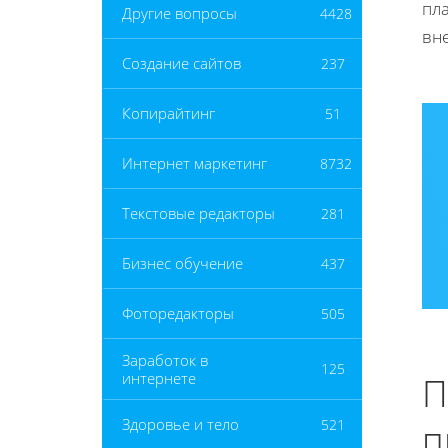
пл
Другие вопросы
4428
вн
Создание сайтов
237
Копирайтинг
51
Интернет маркетинг
8732
Текстовые редакторы
281
Бизнес обучение
437
Фоторедакторы
505
Заработок в
125
интернете
П
Здоровье и тело
521
п