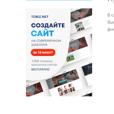
В 
Вы
фи