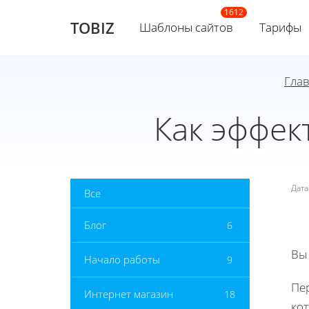
TOBIZ
Шаблоны сайтов
Тарифы
Гла
Как эффек
Дат
Все
Блог
6
Вы
Начало работы
9
Пе
Интернет магазин
18
кот