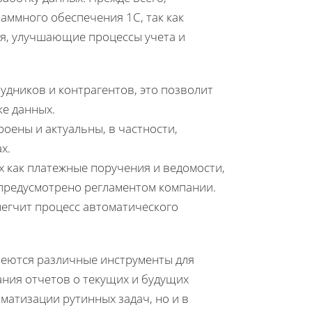
раммного обеспечения 1С, так как
я, улучшающие процессы учета и
удников и контрагентов, это позволит
е данных.
оены и актуальны, в частности,
х.
х как платежные поручения и ведомости,
о предусмотрено регламентом компании.
легчит процесс автоматического
имеются различные инструменты для
ния отчетов о текущих и будущих
оматизации рутинных задач, но и в