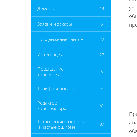
убе
Домены
14
об
Заявки и заказы
5
пр
Продвижение сайтов
22
Интеграции
27
Повышение
5
конверсии
Тарифы и оплата
4
Редактор
61
конструктора
При
Технические вопросы
ан
87
и частые ошибки
обя