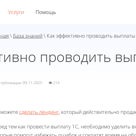
Услуги
Помощь
вная
\
База знаний
\ Как эффективно проводить выплаты
тивно проводить вы
а публикации: 09-11-2025
214
 можете
сделать лендинг
, который действительно прода
ред тем как провести выплату 1С, необходимо уделить 
орые помогут избежать ошибок и сократят время на обр