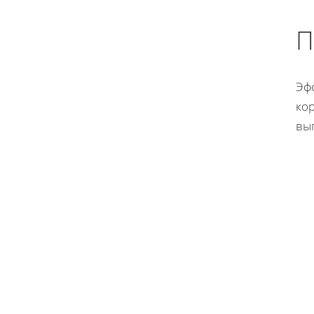
П
Эф
ко
вы