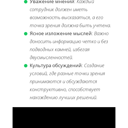
Уважение мнений
:
Каждый
сотрудник должен иметь
возможность высказаться, а его
точка зрения должна быть учтена.
Ясное изложение мыслей
:
Важно
доносить информацию четко и без
подводных камней, избегая
двусмысленностей.
Культура обсуждений
:
Создание
условий, где разные точки зрения
принимаются и обсуждаются
конструктивно, способствует
нахождению лучших решений.