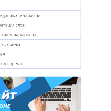
ждения, стили жизни
ретация слов
стижения, карьера
ты, обиды
мья
тво, время