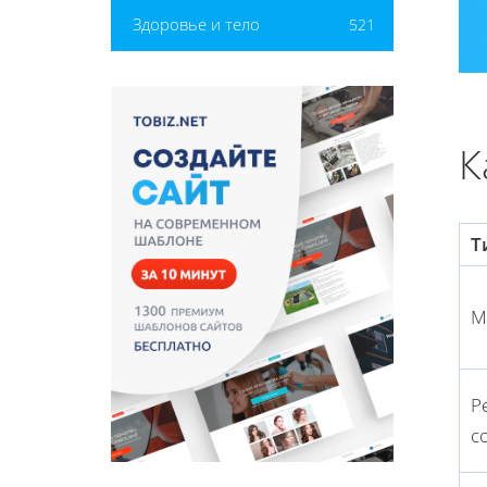
Здоровье и тело
521
К
Т
М
Р
с