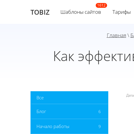
TOBIZ
Шаблоны сайтов
Тарифы
Главная
\
Б
Как эффекти
Дат
Все
Блог
6
Начало работы
9