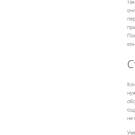
так
онл
пер
пр
По
кон
С
Ко
ну
об
ощ
не 
Ум