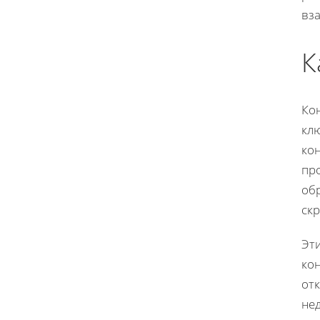
вз
К
Кон
кл
кон
пр
обр
ск
Эт
кон
от
не