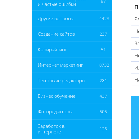
87
и частые ошибки
П
Другие вопросы
4428
Р
Н
Создание сайтов
237
З
Копирайтинг
51
Н
Интернет маркетинг
8732
И
Н
Текстовые редакторы
281
Бизнес обучение
437
Фоторедакторы
505
Заработок в
125
интернете