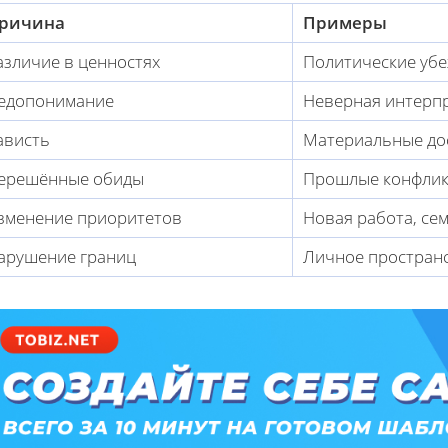
ричина
Примеры
азличие в ценностях
Политические убе
едопонимание
Неверная интерп
ависть
Материальные до
ерешённые обиды
Прошлые конфлик
зменение приоритетов
Новая работа, се
арушение границ
Личное пространс