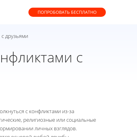
ПОПРОБОВАТЬ
БЕСПЛАТНО
 с друзьями
онфликтами с
толкнуться с конфликтами из-за
итические, религиозные или социальные
формировании личных взглядов.
ется основой любой дружбы.