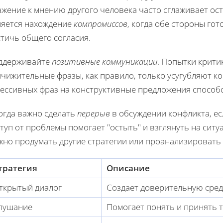
ажение к мнению другого человека часто сглаживает ос
ляется нахождение
компромиссов
, когда обе стороны гот
тичь общего согласия.
ддерживайте
позитивные коммуникации
. Попытки крити
ичижительные фразы, как правило, только усугубляют к
рессивных фраз на конструктивные предложения способ
огда важно сделать
перерыв
в обсуждении конфликта, е
туп от проблемы помогает "остыть" и взглянуть на ситу
жно продумать другие стратегии или проанализировать 
тратегия
Описание
ткрытый диалог
Создает доверительную среду
лушание
Помогает понять и принять т