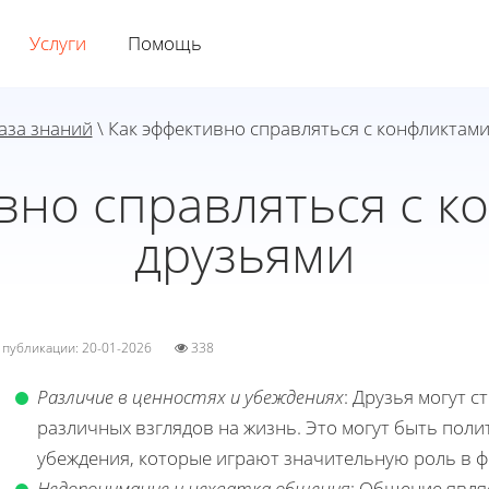
Услуги
Помощь
аза знаний
\ Как эффективно справляться с конфликтами
вно справляться с к
друзьями
а публикации: 20-01-2026
338
Различие в ценностях и убеждениях
: Друзья могут с
различных взглядов на жизнь. Это могут быть пол
убеждения, которые играют значительную роль в 
Недопонимание и нехватка общения
: Общение явля