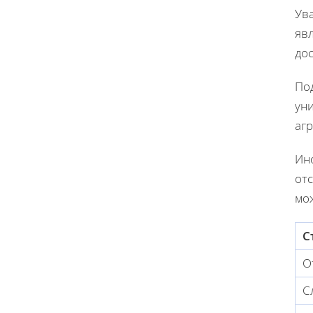
Ув
яв
дос
По
ун
аг
Ин
отс
мо
С
О
С