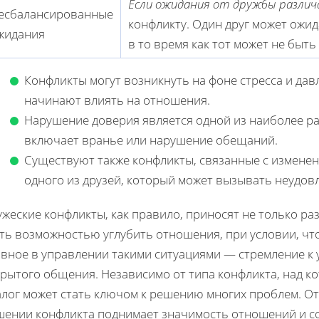
Если ожидания от дружбы разли
есбалансированные
конфликту. Один друг может ожид
жидания
в то время как тот может не быть
Конфликты могут возникнуть на фоне стресса и дав
начинают влиять на отношения.
Нарушение доверия является одной из наиболее р
включает вранье или нарушение обещаний.
Существуют также конфликты, связанные с изменен
одного из друзей, который может вызывать неудовл
жеские конфликты, как правило, приносят не только ра
ать возможностью углубить отношения, при условии, чт
авное в управлении такими ситуациями — стремление 
крытого общения. Независимо от типа конфликта, над к
алог может стать ключом к решению многих проблем. От
шении конфликта поднимает значимость отношений и со