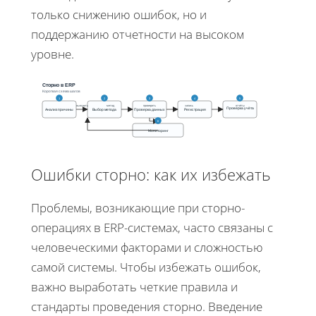
только снижению ошибок, но и
поддержанию отчетности на высоком
уровне.
Сторно в ERP
Короткая схема шагов
1
2
3
4
5
выяснить
метод
проверить
запись
отчёты
Проверка учёта
Анализ причины
Выбор метода
Проверка данных
Регистрация
6
Мониторинг
Ошибки сторно: как их избежать
Проблемы, возникающие при сторно-
операциях в ERP-системах, часто связаны с
человеческими факторами и сложностью
самой системы. Чтобы избежать ошибок,
важно выработать четкие правила и
стандарты проведения сторно. Введение