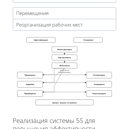
Перемещения
Реорганизация рабочих мест
Идентификация
Устранение
Инвентаризация
Картирование
Выявление
Инструменты
(VSM, диаграммы)
Перезатраты
Оптимизация
Задержки
Сокращение
Перемещения
Реорганизация
Баланс: затраты vs качество
Реализация системы 5S для
повышения эффективности