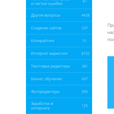
87
и частые ошибки
Другие вопросы
4428
Пр
Создание сайтов
237
нас
по
Копирайтинг
51
Интернет маркетинг
8732
Текстовые редакторы
281
Бизнес обучение
437
Фоторедакторы
505
Заработок в
125
интернете