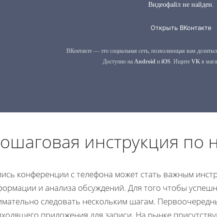
ошаговая инструкция по н
пись конференции с телефона может стать важным инст
формации и анализа обсуждений. Для того чтобы успеш
имательно следовать нескольким шагам. Первоочередн
дходящего приложения для записи. На рынке присутст