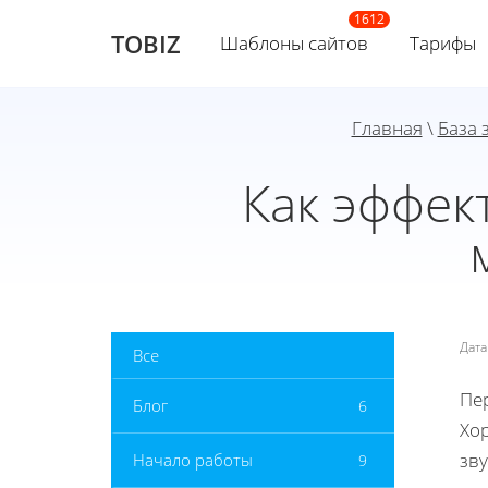
TOBIZ
Шаблоны сайтов
Тарифы
Главная
\
База 
Как эффек
Дат
Все
Пер
Блог
6
Хо
зву
Начало работы
9