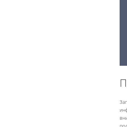
П
За
ин
вн
по