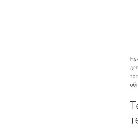
Не
де
то
об
Т
т