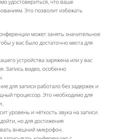
имо удостовериться, что ваше
бованиям. Это позволит избежать
конференции может занять значительное
тобы у вас было достаточно места для
вашего устройства заряжена или у вас
я. Запись видео, особенно
н.
ие для записи работало без задержек и
щный процессор. Это необходимо для
и.
ит уровень и чёткость звука на записи.
дойти, но для достижения
овать внешний микрофон.
е записывать конференцию с