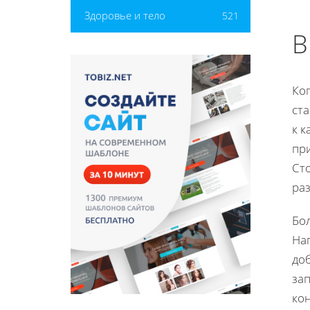
Здоровье и тело
521
В
Ког
ст
к к
пр
Сто
раз
Бо
Нап
до
за
ко