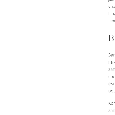
уча
Под
лю
В
За
ка
за
со
фу
во
Ког
за