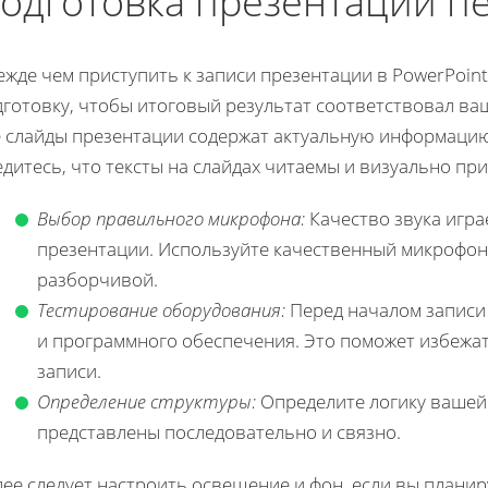
одготовка презентации п
ежде чем приступить к записи презентации в PowerPoin
дготовку, чтобы итоговый результат соответствовал ва
е слайды презентации содержат актуальную информаци
дитесь, что тексты на слайдах читаемы и визуально пр
Выбор правильного микрофона:
Качество звука игра
презентации. Используйте качественный микрофон,
разборчивой.
Тестирование оборудования:
Перед началом записи
и программного обеспечения. Это поможет избежат
записи.
Определение структуры:
Определите логику вашей 
представлены последовательно и связно.
лее следует настроить освещение и фон, если вы плани