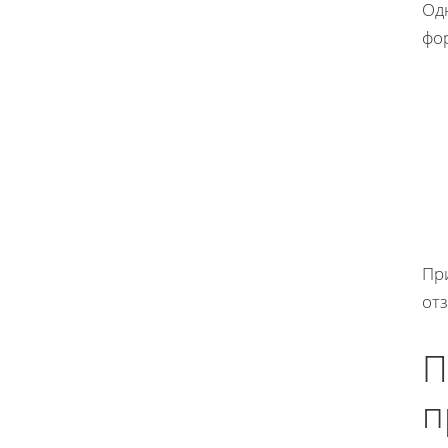
Одн
фо
Пр
от
П
п