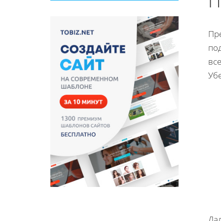
П
Пр
по
вс
Убе
Да