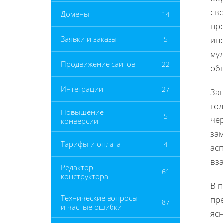
св
Домены
14
пре
Заявки и заказы
5
ин
му
Продвижение сайтов
22
об
Интеграции
27
За
го
Повышение
5
чер
конверсии
за
Тарифы и оплата
4
асп
вз
Редактор
61
конструктора
В 
Технические вопросы
пр
87
и частые ошибки
ясн