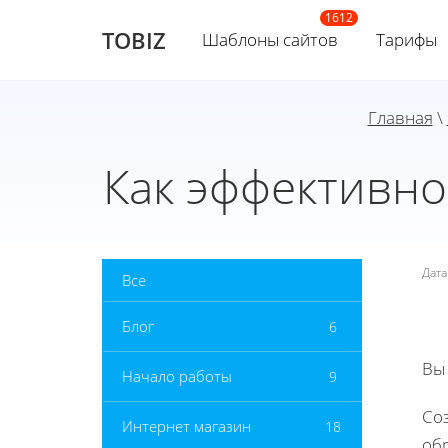
TOBIZ
Шаблоны сайтов
Тарифы
Главная
\
Как эффективно
Дат
Все
Блог
6
Вы
Начало работы
9
Со
Интернет магазин
18
об