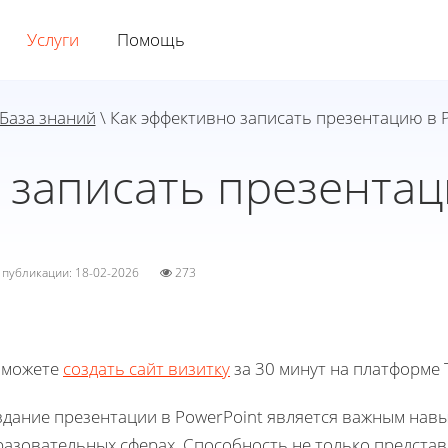
Услуги
Помощь
База знаний
\ Как эффективно записать презентацию в 
 записать презентац
а публикации: 18-02-2026
273
 можете
создать сайт визитку
за 30 минут на платформе T
здание презентации в PowerPoint является важным нав
разовательных сферах. Способность не только представ