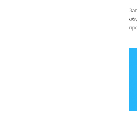
За
обу
пре