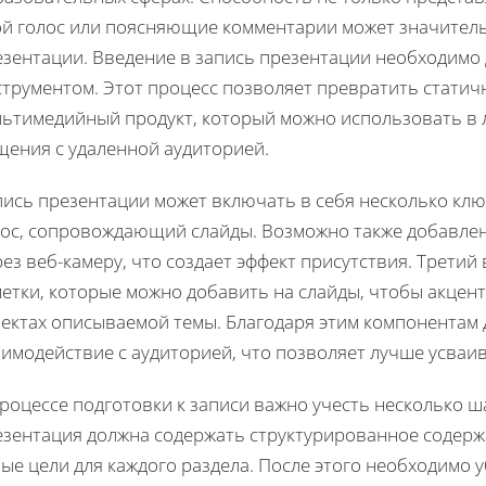
ой голос или поясняющие комментарии может значител
зентации. Введение в запись презентации необходимо д
струментом. Этот процесс позволяет превратить стати
льтимедийный продукт, который можно использовать в л
щения с удаленной аудиторией.
пись презентации может включать в себя несколько клю
лос, сопровождающий слайды. Возможно также добавле
ез веб-камеру, что создает эффект присутствия. Трети
метки, которые можно добавить на слайды, чтобы акце
ектах описываемой темы. Благодаря этим компонентам 
аимодействие с аудиторией, что позволяет лучше усва
процессе подготовки к записи важно учесть несколько 
езентация должна содержать структурированное содерж
ые цели для каждого раздела. После этого необходимо у