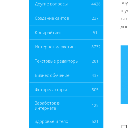
зв
Другие вопросы
4428
шум
как
Создание сайтов
237
дос
Копирайтинг
51
Интернет маркетинг
8732
Текстовые редакторы
281
Бизнес обучение
437
Фоторедакторы
505
Заработок в
125
интернете
Здоровье и тело
521