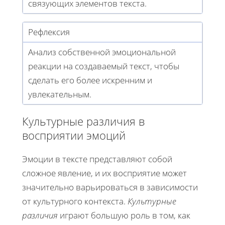
связующих элементов текста.
Рефлексия
Анализ собственной эмоциональной
реакции на создаваемый текст, чтобы
сделать его более искренним и
увлекательным.
Культурные различия в
восприятии эмоций
Эмоции в тексте представляют собой
сложное явление, и их восприятие может
значительно варьироваться в зависимости
от культурного контекста.
Культурные
различия
играют большую роль в том, как