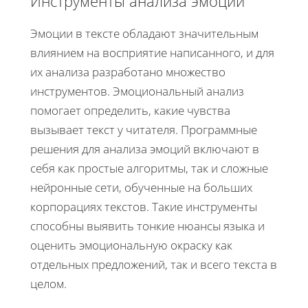
Инструменты анализа эмоций
Эмоции в тексте обладают значительным
влиянием на восприятие написанного, и для
их анализа разработано множество
инструментов. Эмоциональный анализ
помогает определить, какие чувства
вызывает текст у читателя. Программные
решения для анализа эмоций включают в
себя как простые алгоритмы, так и сложные
нейронные сети, обученные на больших
корпорациях текстов. Такие инструменты
способны выявить тонкие нюансы языка и
оценить эмоциональную окраску как
отдельных предложений, так и всего текста в
целом.