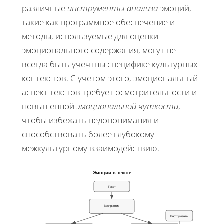
различные
инструменты анализа
эмоций,
такие как программное обеспечение и
методы, используемые для оценки
эмоционального содержания, могут не
всегда быть учечтны специфике культурных
контекстов. С учетом этого, эмоциональный
аспект текстов требует осмотрительности и
повышенной
эмоциональной чуткости
,
чтобы избежать недопонимания и
способствовать более глубокому
межкультурному взаимодействию.
Эмоции в тексте
Текст
Восприятие
Инструменты