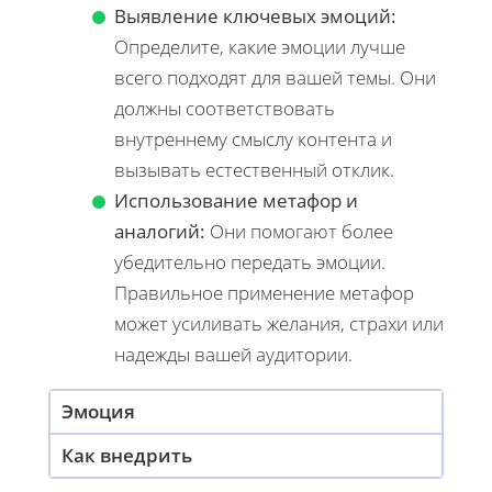
Выявление ключевых эмоций:
Определите, какие эмоции лучше
всего подходят для вашей темы. Они
должны соответствовать
внутреннему смыслу контента и
вызывать естественный отклик.
Использование метафор и
аналогий:
Они помогают более
убедительно передать эмоции.
Правильное применение метафор
может усиливать желания, страхи или
надежды вашей аудитории.
Эмоция
Как внедрить