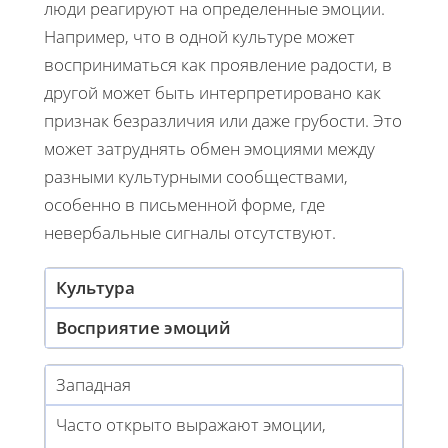
люди реагируют на определенные эмоции.
Например, что в одной культуре может
восприниматься как проявление радости, в
другой может быть интерпретировано как
признак безразличия или даже грубости. Это
может затруднять обмен эмоциями между
разными культурными сообществами,
особенно в письменной форме, где
невербальные сигналы отсутствуют.
Культура
Восприятие эмоций
Западная
Часто открыто выражают эмоции,