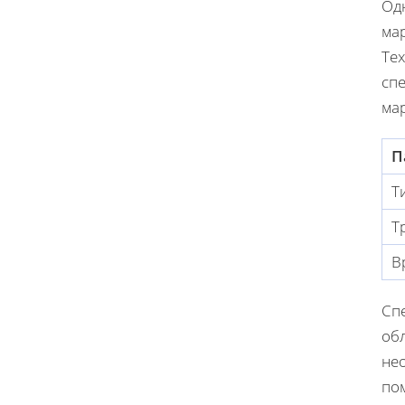
Од
ма
Те
сп
ма
П
Т
Т
В
Сп
об
не
по