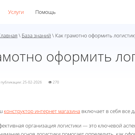
Услуги
Помощь
Главная
\
База знаний
\ Как грамотно оформить логистик
амотно оформить ло
а публикации: 25-02-2026
270
ш
конструктор интернет магазина
включает в себя все д
фективная организация логистики — это ключевой аспек
нимание основ логистики помогает определить, как офо