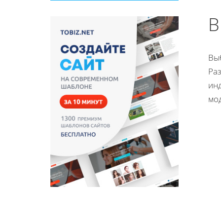
В
Вы
Ра
ин
мод