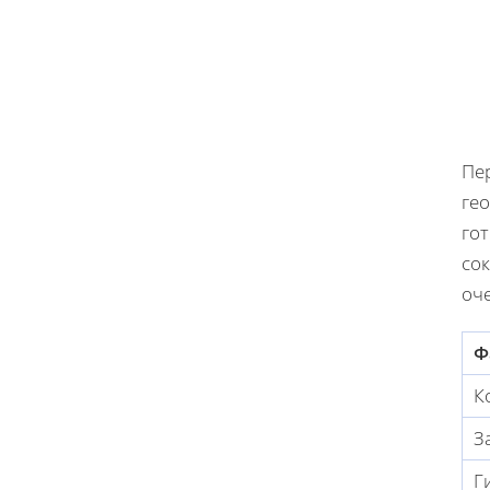
Пер
ге
го
сок
оч
Ф
К
З
Г