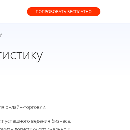
ПОПРОБОВАТЬ
БЕСПЛАТНО
у
гистику
ля онлайн-торговли.
т успешного ведения бизнеса.
рмить логистику оптимально и