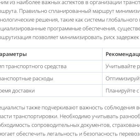
ним из наиболее важных аспектов в организации транс
ршрута. Правильно спланированный маршрут минимизи
хнологические решения, такие как системы глобальног
ециализированные программные обеспечения, существен
ршрутизация позволяет минимизировать риск задержек 
араметры
Рекомендац
ип транспортного средства
Учитывайте р
ранспортные расходы
Оптимизируйт
ремя доставки
Планируйте с
ециалисты также подчеркивают важность соблюдения вс
ласти транспортировки. Необходимо учитывать разнооб
обходимость сопроводительных документов, страхование
могает обеспечить легальность и безопасность перевоз