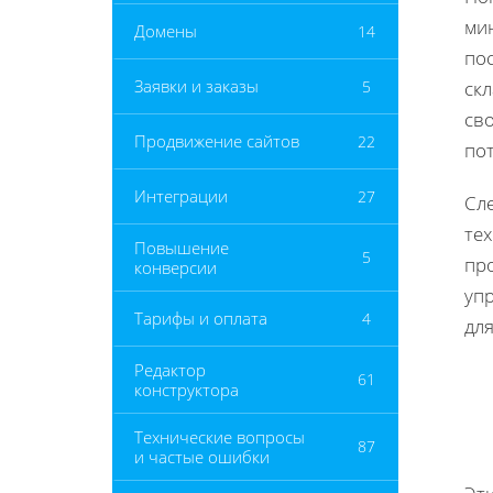
ми
Домены
14
по
Заявки и заказы
5
ск
св
Продвижение сайтов
22
по
Интеграции
27
Сл
те
Повышение
5
пр
конверсии
уп
Тарифы и оплата
4
для
Редактор
61
конструктора
Технические вопросы
87
и частые ошибки