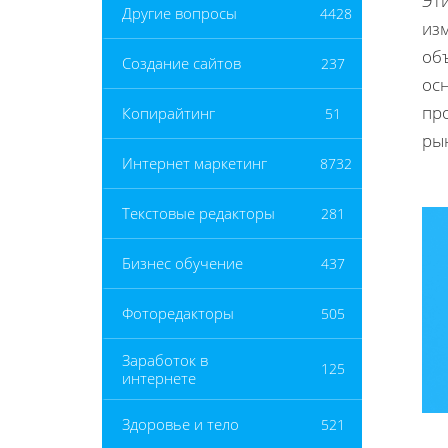
Эт
Другие вопросы
4428
изм
об
Создание сайтов
237
осн
пр
Копирайтинг
51
ры
Интернет маркетинг
8732
Текстовые редакторы
281
Бизнес обучение
437
Фоторедакторы
505
Заработок в
125
интернете
Здоровье и тело
521