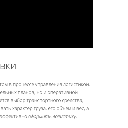
вки
ом в процессе управления логистикой.
ельных планов, но и оперативной
ется выбор транспортного средства,
ать характер груза, его объем и вес, а
ы эффективно
оформить логистику
.