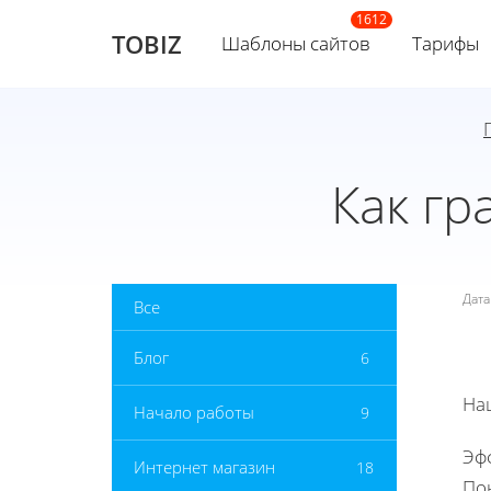
TOBIZ
Шаблоны сайтов
Тарифы
Как гр
Дат
Все
Блог
6
На
Начало работы
9
Эф
Интернет магазин
18
По