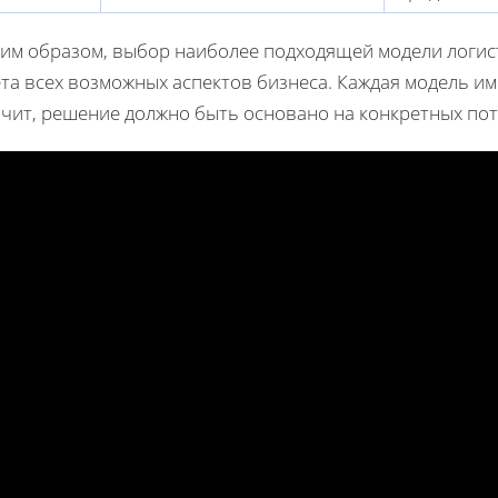
ким образом, выбор наиболее подходящей модели логис
та всех возможных аспектов бизнеса. Каждая модель име
ачит, решение должно быть основано на конкретных пот