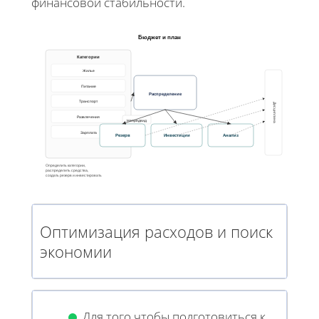
финансовой стабильности.
Бюджет и план
Категории
Жилье
Питание
Распределение
Транспорт
Дисциплина
Развлечения
Непредвид
Зарплата
Резерв
Инвестиции
Анализ
Определить категории,
распределить средства,
создать резерв и инвестировать
Оптимизация расходов и поиск
экономии
Для того чтобы подготовиться к