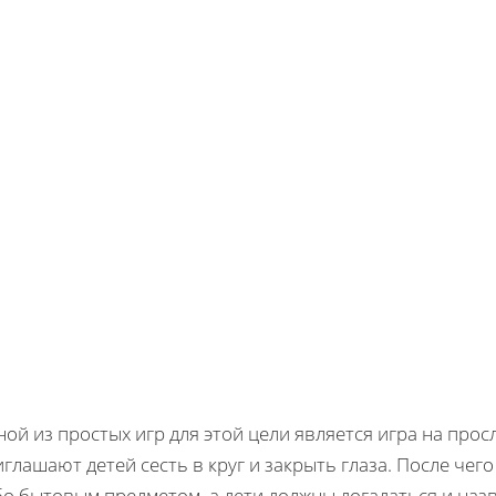
ой из простых игр для этой цели является игра на про
глашают детей сесть в круг и закрыть глаза. После чег
о бытовым предметом, а дети должны догадаться и назв