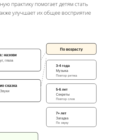
ную практику помогает детям стать
также улучшает их общее восприятие
По возрасту
а: назови
уг, глаза
3-4 года
Музыка
Повтор ритма
ио сказка
5-6 лет
Звуки
Секреты
Повтор слов
7+ лет
Загадка
По звуку