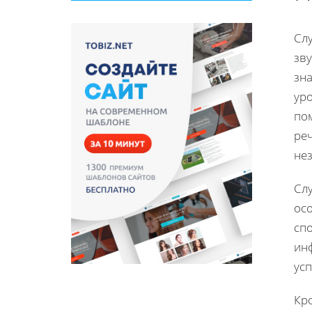
Сл
зв
зн
уро
по
реч
не
Сл
ос
сп
ин
усп
Кро