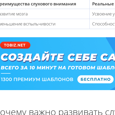
реимущества слухового внимания
Реальные
азвитие мозга
Усвоение 
меньшение вспыльчивости
Способнос
очему важно развивать с