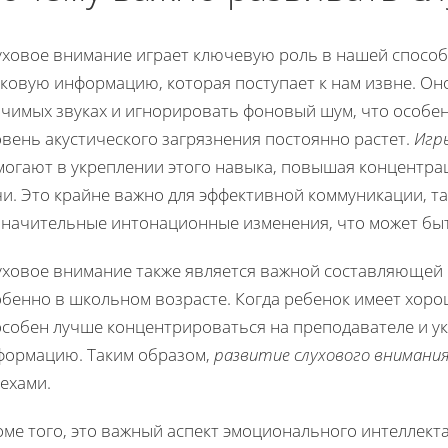
уховое внимание играет ключевую роль в нашей спосо
уковую информацию, которая поступает к нам извне. Он
ачимых звуках и игнорировать фоновый шум, что особен
вень акустического загрязнения постоянно растет.
Игр
могают в укреплении этого навыка, повышая концентра
и. Это крайне важно для эффективной коммуникации, та
значительные интонационные изменения, что может б
уховое внимание также является важной составляющей 
обенно в школьном возрасте. Когда ребенок имеет хоро
особен лучше концентрироваться на преподавателе и у
формацию. Таким образом,
развитие слухового внимани
ехами.
ме того, это важный аспект эмоционального интеллект