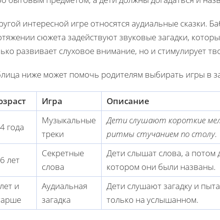
ругой интересной игре относятся аудиальные сказки. Ба
тяжении сюжета задействуют звуковые загадки, которые
лько развивает слуховое внимание, но и стимулирует т
блица ниже может помочь родителям выбирать игры в за
озраст
Игра
Описание
Музыкальные
Дети слушают короткие мел
-4 года
треки
ритмы стучанием по столу.
Секретные
Дети слышат слова, а потом 
-6 лет
слова
котором они были названы.
 лет и
Аудиальная
Дети слушают загадку и пыта
тарше
загадка
только на услышанном.