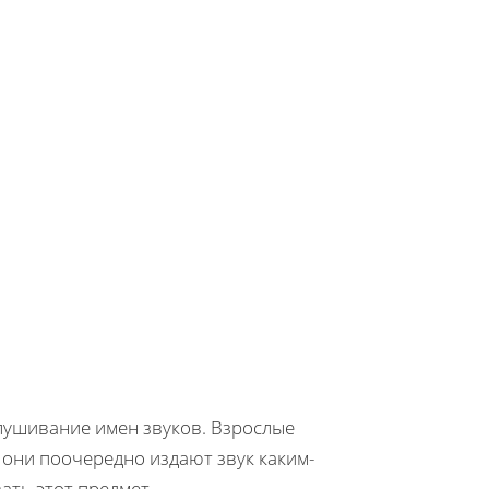
слушивание имен звуков. Взрослые
о они поочередно издают звук каким-
ать этот предмет.