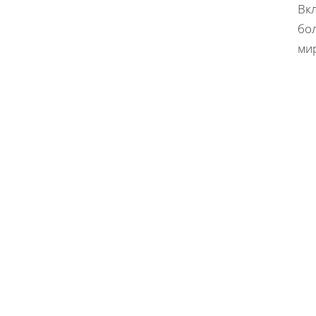
Вк
бо
ми