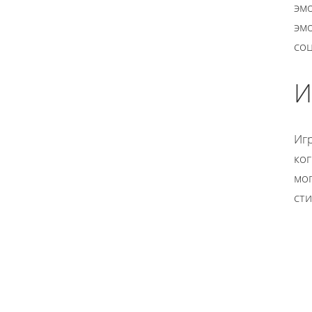
эм
эм
со
И
Иг
ког
мо
ст