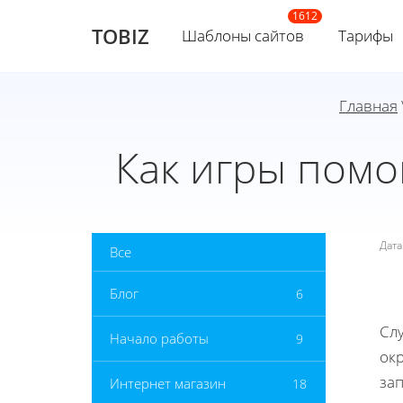
TOBIZ
Шаблоны сайтов
Тарифы
Главная
Как игры помо
Дат
Все
Блог
6
Сл
Начало работы
9
ок
зап
Интернет магазин
18