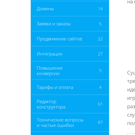
на
Домены
14
Заявки и заказы
5
Продвижение сайтов
22
Интеграции
27
Повышение
5
Су
конверсии
тре
Тарифы и оплата
4
иде
иг
Редактор
61
ра
конструктора
сл
Технические вопросы
87
по
и частые ошибки