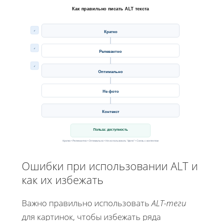
Как правильно писать ALT текста
✓
Кратко
✓
Релевантно
✓
Оптимально
Не фото
Контекст
Польза: доступность
Кратко • Релевантно • Оптимально • Не использовать "фото" • Связь с контентом
Ошибки при использовании ALT и
как их избежать
Важно правильно использовать
ALT-теги
для картинок, чтобы избежать ряда