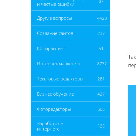
87
и частые ошибки
Другие вопросы
4428
Создание сайтов
237
Копирайтинг
51
Та
Интернет маркетинг
8732
пе
Текстовые редакторы
281
Бизнес обучение
437
Фоторедакторы
505
Заработок в
125
интернете