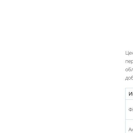
Це
пер
об
доб
И
Ф
А