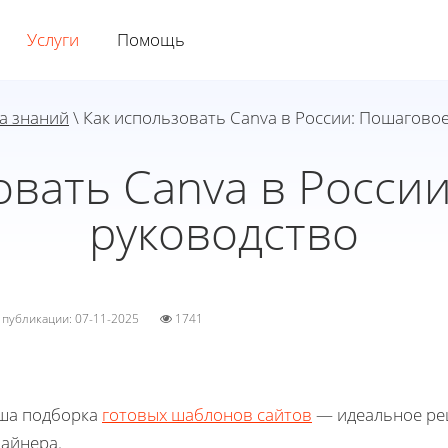
Услуги
Помощь
а знаний
\ Как использовать Canva в России: Пошагово
овать Canva в Росси
руководство
а публикации: 07-11-2025
1741
ша подборка
готовых шаблонов сайтов
— идеальное реш
зайнера.