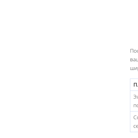
Пос
ва
ши
П
Э
п
С
с