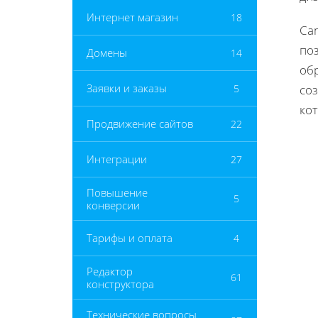
Интернет магазин
18
Ca
поз
Домены
14
об
Заявки и заказы
5
со
ко
Продвижение сайтов
22
Интеграции
27
Повышение
5
конверсии
Тарифы и оплата
4
Редактор
61
конструктора
Технические вопросы