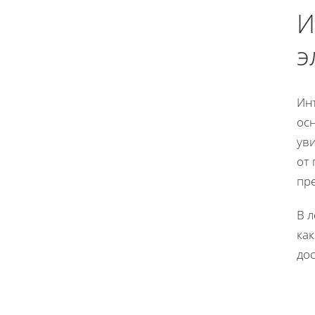
И
э
Ин
осн
ув
от 
пр
В л
как
до