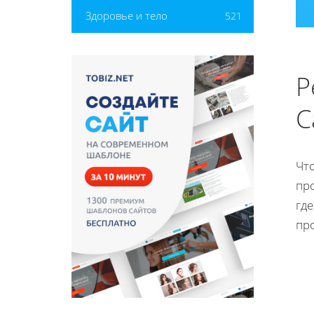
Здоровье и тело
521
Р
C
Что
про
где
про