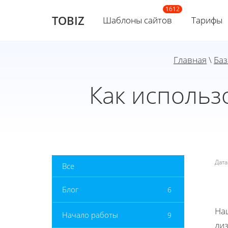
TOBIZ
Шаблоны сайтов
Тарифы
Главная
\
Баз
Как использ
Дат
Все
Блог
6
На
Начало работы
9
ди