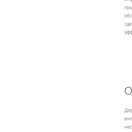
пр
обл
гд
эф
О
Де
виз
не