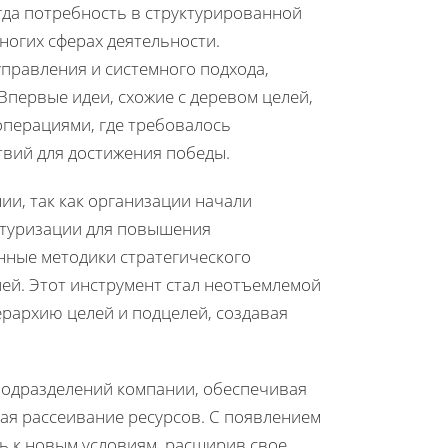
огда потребность в структурированной
ногих сферах деятельности.
управления и системного подхода,
Впервые идеи, схожие с деревом целей,
перациями, где требовалось
твий для достижения победы.
и, так как организации начали
уктуризации для повышения
нные методики стратегического
ей. Этот инструмент стал неотъемлемой
ерархию целей и подцелей, создавая
подразделений компании, обеспечивая
ая рассеивание ресурсов. С появлением
ь к новым условиям, расширив свое