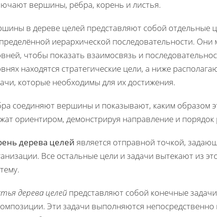
лючают вершины, рёбра, корень и листья.
ршины в дереве целей представляют собой отдельные ц
определённой иерархической последовательности. Они 
овней, чтобы показать взаимосвязь и последовательнос
внях находятся стратегические цели, а ниже располага
ачи, которые необходимы для их достижения.
ра соединяют вершины и показывают, каким образом эт
ужат ориентиром, демонстрируя направление и порядок 
рень дерева целей
является отправной точкой, задающ
ганизации. Все остальные цели и задачи вытекают из э
тему.
тья дерева целей
представляют собой конечные задачи
композиции. Эти задачи выполняются непосредственно 