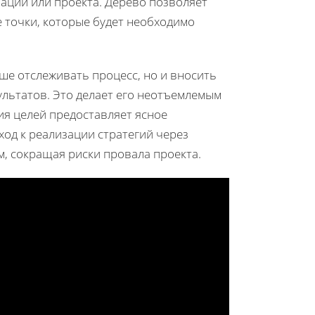
ации или проекта. Дерево позволяет
е точки, которые будет необходимо
чше отслеживать процесс, но и вносить
льтатов. Это делает его неотъемлемым
ия целей предоставляет ясное
од к реализации стратегий через
м, сокращая риски провала проекта.