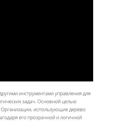
 другими инструментами управления для
егических задач. Основной целью
. Организации, использующие дерево
агодаря его прозрачной и логичной