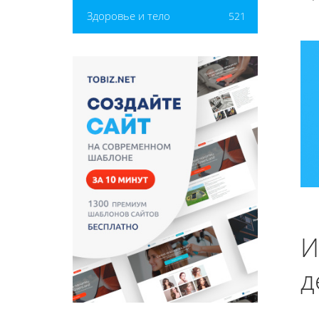
Здоровье и тело
521
И
д