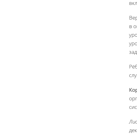
вк
Ве
в 
ур
уро
зад
Рёб
сл
Ко
ор
сис
Лис
де