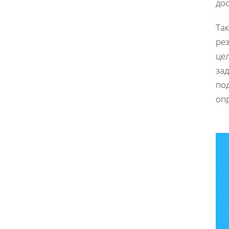
до
Та
рез
це
за
под
опр