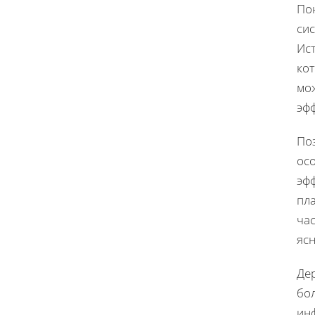
Пон
си
Ист
кот
мо
эф
По
ос
эф
пл
час
ясн
Де
бо
ин