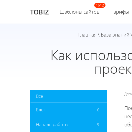
TOBIZ
Шаблоны сайтов
Тарифы
Главная
\
База знаний
\
Как использ
проек
Дат
Все
По
Блог
6
цел
об
Начало работы
9