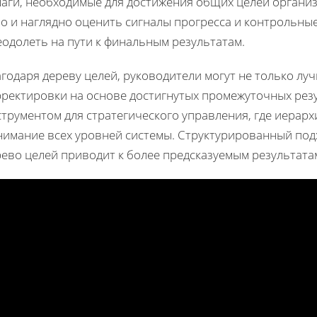
шаги, необходимые для достижения общих целей организ
о и наглядно оценить сигналы прогресса и контрольны
одолеть на пути к финальным результатам.
годаря дереву целей, руководители могут не только лу
рректировки на основе достигнутых промежуточных резу
трументом для стратегического управления, где иерарх
нимание всех уровней системы. Структурированный подх
ево целей приводит к более предсказуемым результата