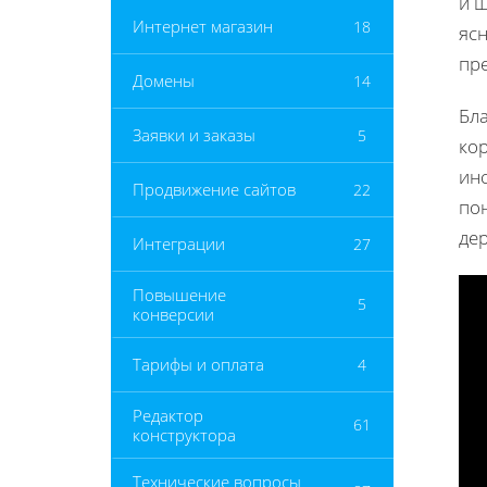
и 
Интернет магазин
18
ясн
пре
Домены
14
Бла
Заявки и заказы
5
ко
инс
Продвижение сайтов
22
по
дер
Интеграции
27
Повышение
5
конверсии
Тарифы и оплата
4
Редактор
61
конструктора
Технические вопросы