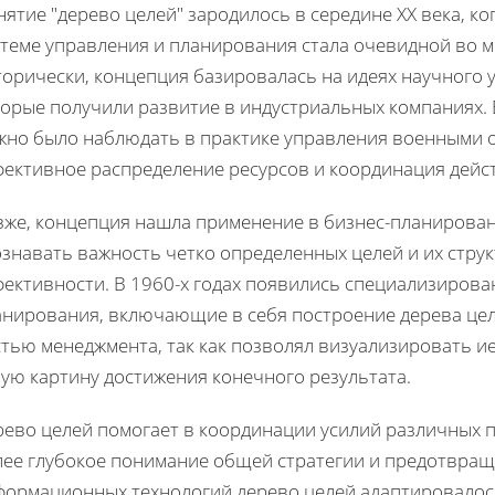
ятие "дерево целей" зародилось в середине ХХ века, к
стеме управления и планирования стала очевидной во м
орически, концепция базировалась на идеях научного 
орые получили развитие в индустриальных компаниях. 
жно было наблюдать в практике управления военными о
фективное распределение ресурсов и координация дейс
зже, концепция нашла применение в бизнес-планировани
ознавать важность четко определенных целей и их стр
фективности. В 1960-х годах появились специализирова
анирования, включающие в себя построение дерева цел
тью менеджмента, так как позволял визуализировать и
ую картину достижения конечного результата.
рево целей помогает в координации усилий различных 
лее глубокое понимание общей стратегии и предотвращ
формационных технологий дерево целей адаптировалос