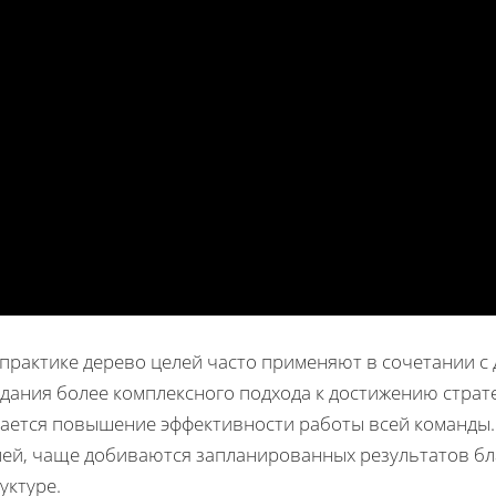
 практике дерево целей часто применяют в сочетании с
здания более комплексного подхода к достижению страт
тается повышение эффективности работы всей команды
лей, чаще добиваются запланированных результатов бл
уктуре.