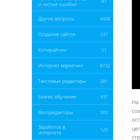
87
и частые ошибки
Другие вопросы
4428
Создание сайтов
237
Копирайтинг
51
Интернет маркетинг
8732
Текстовые редакторы
281
Бизнес обучение
437
На
со
Фоторедакторы
505
ос
Заработок в
це
125
интернете
стр