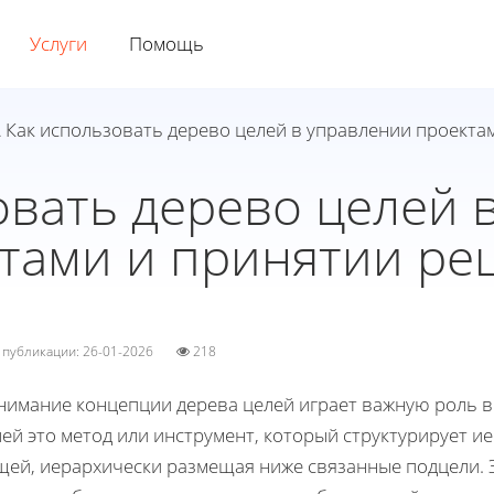
Услуги
Помощь
 Как использовать дерево целей в управлении проект
овать дерево целей 
тами и принятии р
а публикации: 26-01-2026
218
нимание концепции дерева целей играет важную роль в
ей это метод или инструмент, который структурирует и
щей, иерархически размещая ниже связанные подцели. 