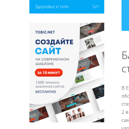
Здоровье и тело
521
Б
с
В 
об
сте
2 в
сам
уд