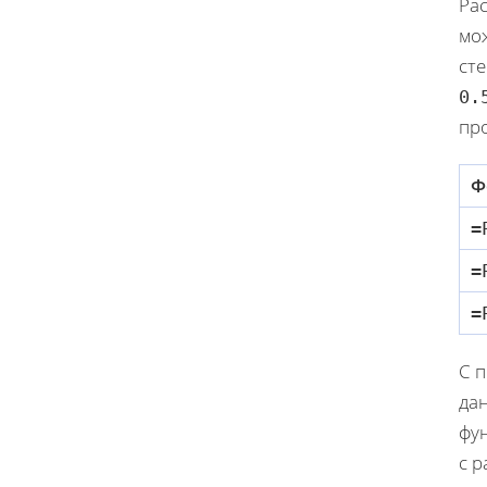
Ра
мо
сте
0.
пр
Ф
=
=
=
С 
да
фу
с 