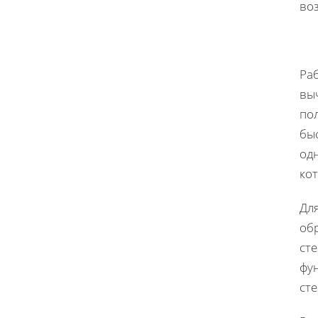
во
Ра
вы
пол
бы
од
ко
Дл
об
сте
фу
ст