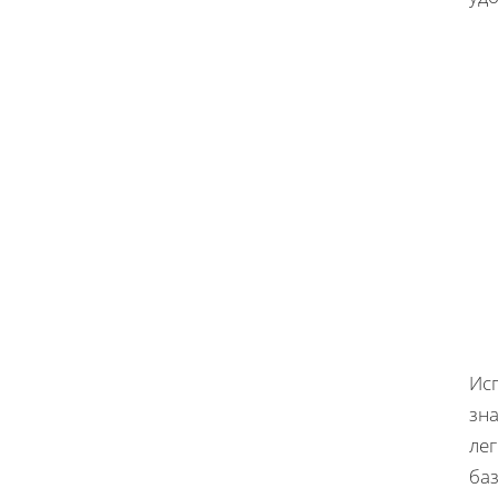
Исп
зна
ле
ба