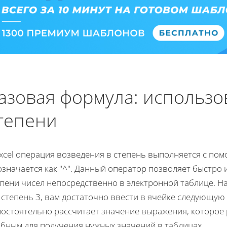
азовая формула: использ
тепени
Excel операция возведения в степень выполняется с по
означается как "^". Данный оператор позволяет быстро
пени чисел непосредственно в электронной таблице. На
 степень 3, вам достаточно ввести в ячейке следующую
остоятельно рассчитает значение выражения, которое 
обным для получения нужных значений в таблицах.