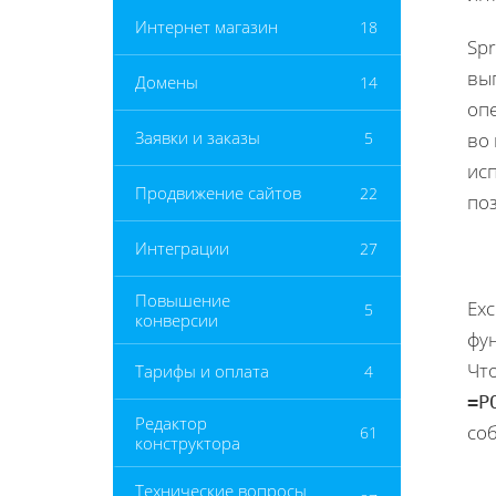
Интернет магазин
18
Spr
вы
Домены
14
опе
Заявки и заказы
5
во 
исп
Продвижение сайтов
22
по
Интеграции
27
Повышение
Exc
5
конверсии
фу
Чт
Тарифы и оплата
4
=P
Редактор
соб
61
конструктора
Технические вопросы