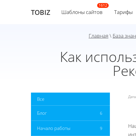
TOBIZ
Шаблоны сайтов
Тарифы
Главная
\
База зна
Как использ
Рек
Дат
Все
Блог
6
На
Начало работы
9
инт