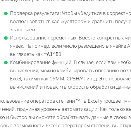
Проверка результата: Чтобы убедиться в корректно
воспользоваться калькулятором и сравнить получе
значением.
Использование переменных: Вместо конкретных чи
ячеек. Например, если число размещено в ячейке A1
выглядеть как
.
=A1^B1
Комбинирование функций: В случае, если вам необ
вычисления, можно комбинировать операцию возве
Excel, такими как СУММ, СРЗНАЧ и т.д. Это позвол
вычислений и повысить скорость обработки данны
ользование оператора степени "^" в Excel упрощает мн
чений, поднимая уровень автоматизации. Как только вы
гко и быстро вы сможете обрабатывать данные в своих 
зовые возможности Excel с оператором степени, вы отк