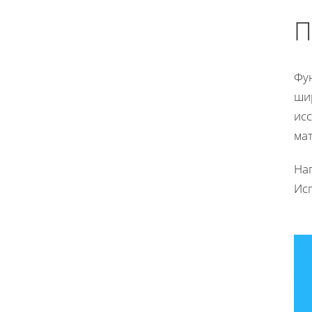
П
Фу
шир
ис
ма
На
Ис