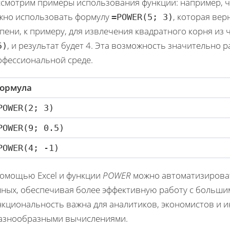
ссмотрим примеры использования функции: например, чт
жно использовать формулу
, которая вер
=POWER(5; 3)
пени, к примеру, для извлечения квадратного корня из 
, и результат будет 4. Эта возможность значительно
5)
офессиональной среде.
ормула
POWER(2; 3)
POWER(9; 0.5)
POWER(4; -1)
помощью Excel и функции
POWER
можно автоматизироват
нных, обеспечивая более эффективную работу с больши
нкциональность важна для аналитиков, экономистов и 
разнообразными вычислениями.