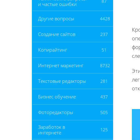
87
и частые ошибки
Другие вопросы
4428
Кр
Создание сайтов
237
оп
фор
Копирайтинг
51
сл
Интернет маркетинг
8732
Эти
лег
Текстовые редакторы
281
от
Бизнес обучение
437
Фоторедакторы
505
Заработок в
125
интернете