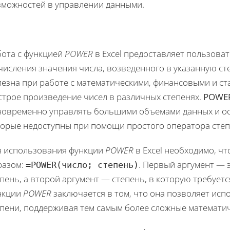
зможностей в управлении данными.
бота с функцией
POWER
в Excel предоставляет пользова
числения значения числа, возведенного в указанную ст
езна при работе с математическими, финансовыми и ста
строе произведение чисел в различных степенях.
POWE
новременно управлять большими объемами данных и о
торые недоступны при помощи простого оператора степ
я использования функции
POWER
в Excel необходимо, ч
разом:
. Первый аргумент — э
=POWER(число; степень)
пень, а второй аргумент — степень, в которую требует
нкции
POWER
заключается в том, что она позволяет ис
епени, поддерживая тем самым более сложные математи