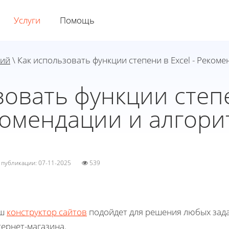
Услуги
Помощь
ний
\ Как использовать функции степени в Excel - Реком
овать функции степе
омендации и алгор
а публикации: 07-11-2025
539
ш
конструктор сайтов
подойдет для решения любых зада
ернет-магазина.