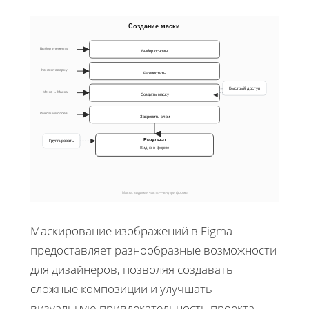
Создание маски
Выбор элемента
Выбор основы
Контент сверху
Разместить
Быстрый доступ
Меню → Маска
Создать маску
Фиксация слоёв
Закрепить слои
Результат
Группировать
Видно в форме
Маска: видимая часть — внутри формы
Маскирование изображений в Figma
предоставляет разнообразные возможности
для дизайнеров, позволяя создавать
сложные композиции и улучшать
визуальную привлекательность проекта.