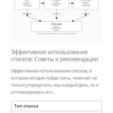
Идеи
Сроки
Календарь
Приоритеты
Делегирование
События
Мультимедиа
Контроль
Координация
Краткие записи
Управление
Оптимизация
Организация
Структура
Быстрый поиск
Контроль
Списки помогают структурировать задачи и управлять временем
Эффективное использование
списков: Советы и рекомендации
Эффективное использование списков, о
котором сегодня пойдет речь, помогает не
только упорядочить наш каждый день, но и
оптимизировать его.
Тип списка